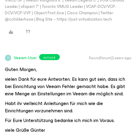
VMCE-SP | Veeam Vanguard 8* | Veeam Legend 5* | VUG Canada
Leader | vExpert 7* | Toronto VMUG Leader | VCAP-DCV/VCP-
DCV/VCP-VVF | Object First Ace | Cisco Champion | Twitter:
@cchilderhose | Blog Site – https://just-virtualization.tech
Veeam-User
Forum|Forum|2 years ago
AUTHOR
V
Guten Morgen,
vielen Dank für eure Antworten. Es kann gut sein, dass ich
bei Einrichtung von Veeam Fehler gemacht habe. Es gibt
eine Menge an Einstellungen im Veeam die möglich sind.
Habt ihr vielleicht Anleitungen für mich wie die
Einrichtungen vorzunehmen sind.
Für Eure Unterstützung bedanke ich mich im Voraus.
viele Grüße Günter