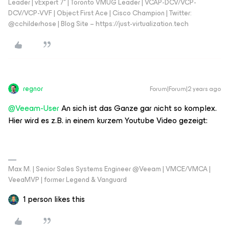
Leader | vExpert 7* | Toronto VMUG Leader | VCAP-DCV/VCP-
DCV/VCP-VVF | Object First Ace | Cisco Champion | Twitter:
@cchilderhose | Blog Site – https://just-virtualization.tech
regnor
Forum|Forum|2 years ago
@Veeam-User
An sich ist das Ganze gar nicht so komplex.
Hier wird es z.B. in einem kurzem Youtube Video gezeigt:
Max M. | Senior Sales Systems Engineer @Veeam | VMCE/VMCA |
VeeaMVP | former Legend & Vanguard
1 person likes this