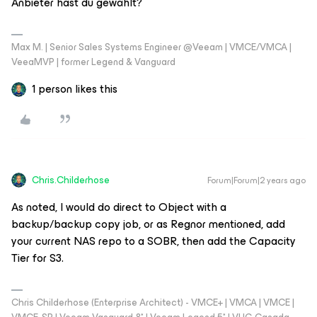
Anbieter hast du gewählt?
Max M. | Senior Sales Systems Engineer @Veeam | VMCE/VMCA |
VeeaMVP | former Legend & Vanguard
1 person likes this
Chris.Childerhose
Forum|Forum|2 years ago
As noted, I would do direct to Object with a
backup/backup copy job, or as Regnor mentioned, add
your current NAS repo to a SOBR, then add the Capacity
Tier for S3.
Chris Childerhose (Enterprise Architect) - VMCE+ | VMCA | VMCE |