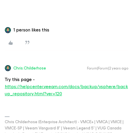
1 person likes this
Chris.Childerhose
Forum|Forum|2 years ago
Try this page -
https://helpcenter.veeam.com/docs/backup/vsphere/back
up_repository.html?ver=120
Chris Childerhose (Enterprise Architect) - VMCE+ | VMCA | VMCE |
VMCE-SP | Veeam Vanguard 8* | Veeam Legend 5* | VUG Canada