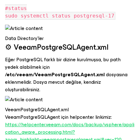
#status
sudo systemctl status postgresql-17
Data Directory'ler
⚙️ VeeamPostgreSQLAgent.xml
Eğer PostgreSQL farklı bir dizine kurulmuşsa, bu path
yedek alabilmek için
/etc/veeam/VeeamPostgreSQLAgent.xml
dosyasına
eklenmelidir. Dosya mevcut değilse, kendiniz
oluşturabilirsiniz.
VeeamPostgreSQLAgent.xml
VeeamPostgreSQLAgent için helpcenter linkimiz:
https://helpcenter.veeam.com/docs/backup/vsphere/appli
cation_aware_processing.html?
zoom_highlight=veeampostgresqlagent.xml&ver=120