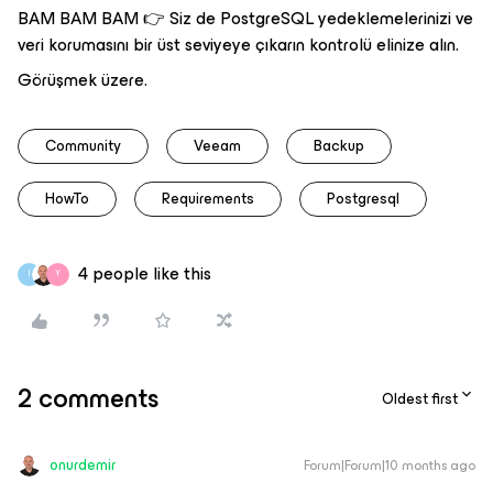
BAM BAM BAM 👉 Siz de PostgreSQL yedeklemelerinizi ve
veri korumasını bir üst seviyeye çıkarın kontrolü elinize alın.
Görüşmek üzere.
Community
Veeam
Backup
HowTo
Requirements
Postgresql
4 people like this
I
Y
2 comments
Oldest first
onurdemir
Forum|Forum|10 months ago