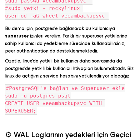
sudo passwd veeambackupsvc  
#sudo yetki - rockylinux 
usermod -aG wheel veeambackupsvc 
Bu demo için, postgres'e bağlanarak bu kullanıcıya
superuser
izinleri verelim. Farklı bir superuser yetkilerine
sahip kullanıcı da yedekleme sürecinde kullanabilirsiniz,
peer authentication da desteklenmektedir.
Özetle, linux'de yetkili bir kullanıcı daha sonrasında da
postgres'de yetkili bir kullanıcı ihtiyaçları bulunmaktadır. Biz
linux'de açtığımız service hesabını yetkilendiriyor olacağız
#PostgreSQL'e bağlan ve Superuser ekle
sudo -u postgres psql
CREATE USER veeambackupsvc WITH 
SUPERUSER;
⚙️ WAL Loglarının yedekleri için Geçici