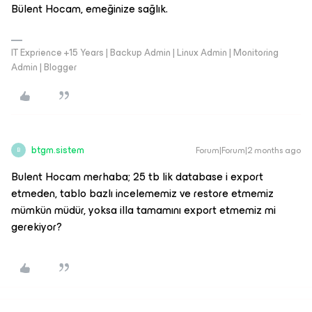
Bülent Hocam, emeğinize sağlık.
IT Exprience +15 Years | Backup Admin | Linux Admin | Monitoring
Admin | Blogger
btgm.sistem
Forum|Forum|2 months ago
B
Bulent Hocam merhaba; 25 tb lik database i export
etmeden, tablo bazlı incelememiz ve restore etmemiz
mümkün müdür, yoksa illa tamamını export etmemiz mi
gerekiyor?