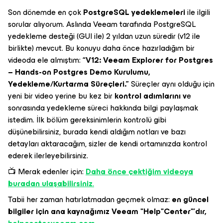
Son dönemde en çok
PostgreSQL yedeklemeleri
ile ilgili
sorular alıyorum. Aslında Veeam tarafında PostgreSQL
yedekleme desteği (GUI ile) 2 yıldan uzun süredir (v12 ile
birlikte) mevcut. Bu konuyu daha önce hazırladığım bir
videoda ele almıştım:
“V12: Veeam Explorer for Postgres
– Hands-on Postgres Demo Kurulumu,
Yedekleme/Kurtarma Süreçleri.”
Süreçler aynı olduğu için
yeni bir video yerine bu kez bir
kontrol adımlarını v
e
sonrasında yedekleme süreci hakkında bilgi
paylaşmak
istedim. İlk bölüm gereksinimlerin kontrolü gibi
düşünebilirsiniz, burada kendi aldığım notları ve bazı
detayları aktaracağım, sizler de kendi ortamınızda kontrol
ederek ilerleyebilirsiniz.
📺 Merak edenler için:
Daha önce çektiğim videoya
buradan ulaşabilirsiniz
.
Tabii her zaman hatırlatmadan geçmek olmaz:
en güncel
bilgiler için ana kaynağımız Veeam "Help"Center"’dır,