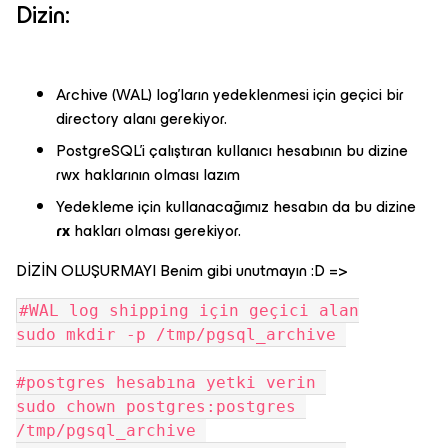
Dizin:
Archive (WAL) log'ların yedeklenmesi için geçici bir
directory alanı gerekiyor.
PostgreSQL'i çalıştıran kullanıcı hesabının bu dizine
rwx haklarının olması lazım
Yedekleme için kullanacağımız hesabın da bu dizine
rx
hakları olması gerekiyor.
DİZİN OLUŞURMAYI Benim gibi unutmayın :D =>
#WAL log shipping için geçici alan
sudo mkdir -p /tmp/pgsql_archive 
#postgres hesabına yetki verin 
sudo chown postgres:postgres 
/tmp/pgsql_archive 