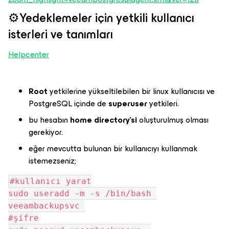
⚙️Yedeklemeler için yetkili kullanıcı
isterleri ve tanımları
Helpcenter
Root
yetkilerine yükseltilebilen bir linux kullanıcısı ve
PostgreSQL içinde de
superuser
yetkileri.
bu hesabın
home directory'si
oluşturulmuş olması
gerekiyor.
eğer mevcutta bulunan bir kullanıcıyı kullanmak
istemezseniz;
#kullanıcı yarat
sudo useradd -m -s /bin/bash 
veeambackupsvc 
#şifre