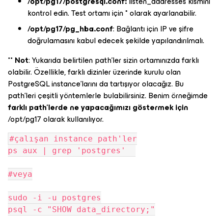
/opt/pg17/postgresql.conf:
listen_addresses kısmını
kontrol edin. Test ortamı için * olarak ayarlanabilir.
/opt/pg17/pg_hba.conf
: Bağlantı için IP ve şifre
doğrulamasını kabul edecek şekilde yapılandırılmalı.
** Not
: Yukarıda belirtilen path’ler sizin ortamınızda farklı
olabilir. Özellikle, farklı dizinler üzerinde kurulu olan
PostgreSQL instance’larını da tartışıyor olacağız. Bu
path’leri çeşitli yöntemlerle bulabilirsiniz. Benim örneğimde
farklı path'lerde ne yapacağımızı göstermek için
/opt/pg17 olarak kullanılıyor.
#çalışan instance path'ler
ps aux | grep 'postgres'  
#veya
sudo -i -u postgres
psql -c "SHOW data_directory;"