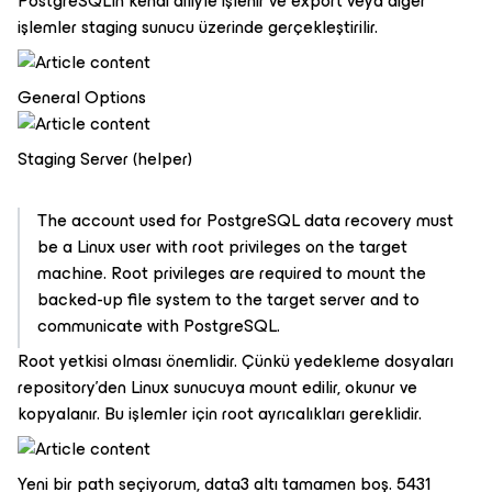
PostgreSQL’in kendi diliyle işlenir ve export veya diğer
işlemler staging sunucu üzerinde gerçekleştirilir.
General Options
Staging Server (helper)
The account used for PostgreSQL data recovery must
be a Linux user with
root
privileges on the target
machine. Root privileges are required to mount the
backed-up file system to the target server and to
communicate with PostgreSQL.
Root yetkisi olması önemlidir. Çünkü yedekleme dosyaları
repository’den Linux sunucuya mount edilir, okunur ve
kopyalanır. Bu işlemler için root ayrıcalıkları gereklidir.
Yeni bir path seçiyorum, data3 altı tamamen boş. 5431