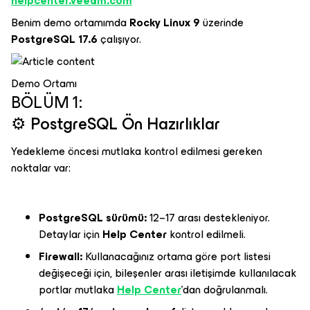
helpcenter.veeam.com
Benim demo ortamımda
Rocky Linux 9
üzerinde
PostgreSQL 17.6
çalışıyor.
Demo Ortamı
BÖLÜM 1:
⚙️ PostgreSQL Ön Hazırlıklar
Yedekleme öncesi mutlaka kontrol edilmesi gereken
noktalar var:
PostgreSQL sürümü:
12–17 arası destekleniyor.
Detaylar için
Help Center
kontrol edilmeli.
Firewall:
Kullanacağınız ortama göre port listesi
değişeceği için, bileşenler arası iletişimde kullanılacak
portlar mutlaka
Help Center
’dan doğrulanmalı.