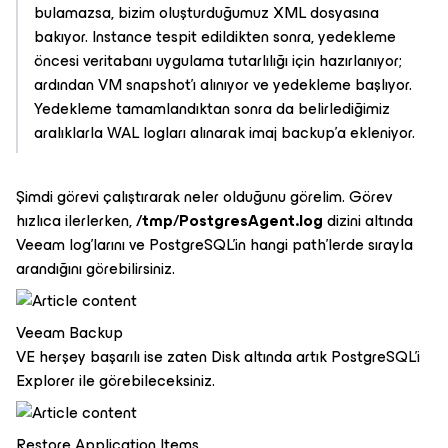
bulamazsa, bizim oluşturduğumuz XML dosyasına
bakıyor. Instance tespit edildikten sonra, yedekleme
öncesi veritabanı uygulama tutarlılığı için hazırlanıyor;
ardından VM snapshot’ı alınıyor ve yedekleme başlıyor.
Yedekleme tamamlandıktan sonra da belirlediğimiz
aralıklarla WAL logları alınarak imaj backup’a ekleniyor.
Şimdi görevi çalıştırarak neler olduğunu görelim. Görev
hızlıca ilerlerken,
/tmp/PostgresAgent.log
dizini altında
Veeam log’larını ve PostgreSQL’in hangi path’lerde sırayla
arandığını görebilirsiniz.
Veeam Backup
VE herşey başarılı ise zaten Disk altında artık PostgreSQL'i
Explorer ile görebileceksiniz.
Restore Application Items