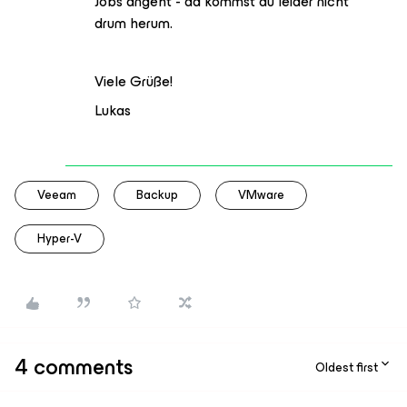
Jobs angeht - da kommst du leider nicht
drum herum.
Viele Grüße!
Lukas
Veeam
Backup
VMware
Hyper-V
4 comments
Oldest first