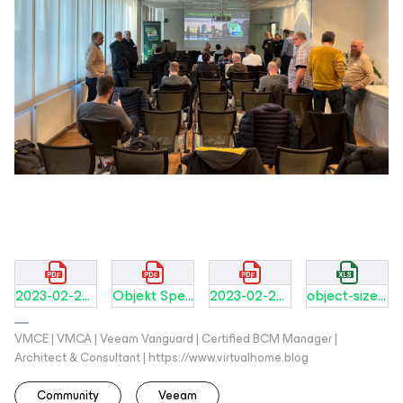
2023-02-28 - VUG Germany - VB365 JobManager.pdf
Objekt Speicher Sizing - Falko Banaszak VUG Germany.pdf
2023-02-28 - VUG Germany - Architect Resources.pdf
object-size-calculation-example.xlsx
VMCE | VMCA | Veeam Vanguard | Certified BCM Manager |
Architect & Consultant | https://www.virtualhome.blog
Community
Veeam