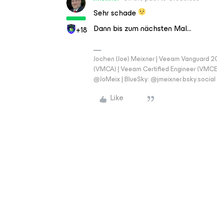
Sehr schade
Dann bis zum nächsten Mal...
+18
Jochen (Joe) Meixner | Veeam Vanguard 2
(VMCA) | Veeam Certified Engineer (VMCE) 
@JoMeix | BlueSky: @jmeixner.bsky.social
Like