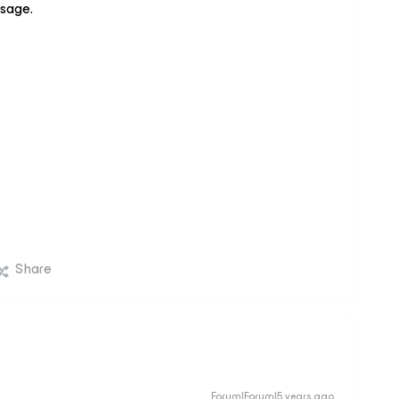
bsage.
Share
Forum|Forum|5 years ago