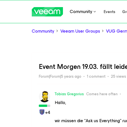
Community
Events
Gr
Community
Veeam User Groups
VUG Ger
Event Morgen 19.03. fällt leid
Forum|Forum|5 years ago
1 comment
25 views
Tobias Gregorius
Comes here often
Hallo,
+4
wir müssen die “Ask us Everything” ru