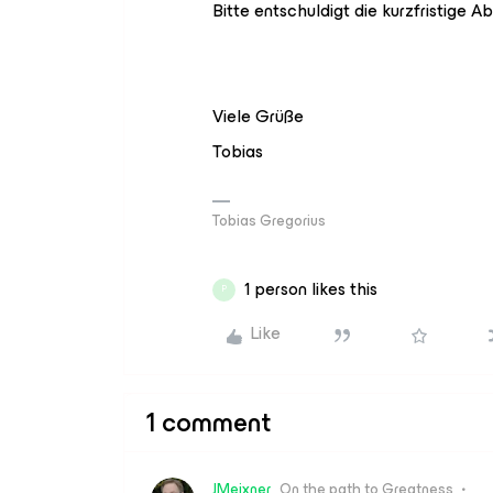
Bitte entschuldigt die kurzfristige A
Viele Grüße
Tobias
Tobias Gregorius
1 person likes this
P
Like
1 comment
JMeixner
On the path to Greatness