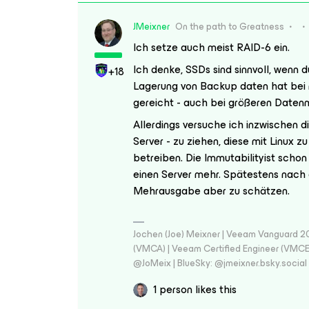
JMeixner
On the path to Greatness
Ich setze auch meist RAID-6 ein.
Ich denke, SSDs sind sinnvoll, wenn d
+18
Lagerung von Backup daten hat bei m
gereicht - auch bei größeren Daten
Allerdings versuche ich inzwischen d
Server - zu ziehen, diese mit Linux z
betreiben. Die Immutabilityist schon
einen Server mehr. Spätestens nach 
Mehrausgabe aber zu schätzen.
Jochen (Joe) Meixner | Veeam Vanguard 2
(VMCA) | Veeam Certified Engineer (VMCE) 
@JoMeix | BlueSky: @jmeixner.bsky.social
1 person likes this