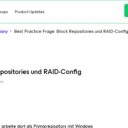
oups
Product Updates
many
Best Practice Frage: Block Repositories und RAID-Confi
epositories und RAID-Config
ws
nd arbeite dort als Primärrepository mit Windows