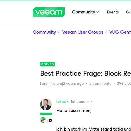
Community
Events
Gr
Community
Veeam User Groups
VUG Ger
SOLVED
Best Practice Frage: Block R
Forum|Forum|2 years ago
3 comments
399 vie
lukas.k
Influencer
Hallo zusammen,
+13
ich bin stark im Mittelstand tätig u