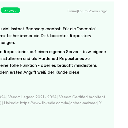
Forum|Forum|2 years ago
ANSWER
u viel Instant Recovery machst. Für die “normale”
ir bisher immer ein Disk basiertes Repository
mengen.
ie Repositories auf einen eigenen Server - bzw. eigene
u installieren und als Hardened Repositories zu
 eine tolle Funktion - aber es braucht mindestens
dem ersten Angriff weiß der Kunde diese
024 | Veeam Legend 2021 - 2024 | Veeam Certified Architect
| LinkedIn: https://www.linkedin.com/in/jochen-meixner | X: