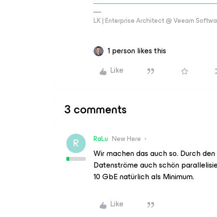
LK | Enterprise Architect @ Veeam Softwar
1 person likes this
Like
3 comments
RaLu
New Here
R
Wir machen das auch so. Durch den E
Datenströme auch schön parallelisi
10 GbE natürlich als Minimum.
Like