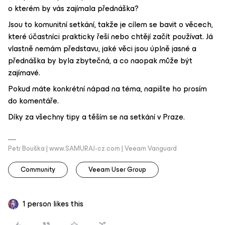
o kterém by vás zajímala přednáška?
Jsou to komunitní setkání, takže je cílem se bavit o věcech,
které účastníci prakticky řeší nebo chtějí začít používat. Já
vlastně nemám představu, jaké věci jsou úplně jasné a
přednáška by byla zbytečná, a co naopak může být
zajímavé.
Pokud máte konkrétní nápad na téma, napište ho prosím
do komentáře.
Díky za všechny tipy a těším se na setkání v Praze.
Petr Bouška | www.SAMURAJ-cz.com | Veeam Vanguard
Community
Veeam User Group
1 person likes this