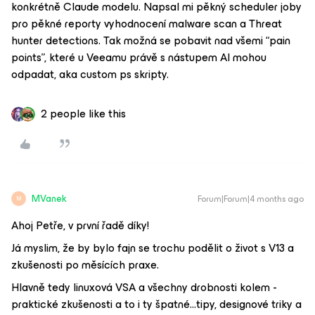
konkrétně Claude modelu. Napsal mi pěkný scheduler joby
pro pěkné reporty vyhodnocení malware scan a Threat
hunter detections. Tak možná se pobavit nad všemi “pain
points”, které u Veeamu právě s nástupem AI mohou
odpadat, aka custom ps skripty.
2 people like this
MVanek
Forum|Forum|4 months ago
M
Ahoj Petře, v první řadě díky!
Já myslim, že by bylo fajn se trochu podělit o život s V13 a
zkušenosti po měsících praxe.
Hlavně tedy linuxová VSA a všechny drobnosti kolem -
praktické zkušenosti a to i ty špatné...tipy, designové triky a