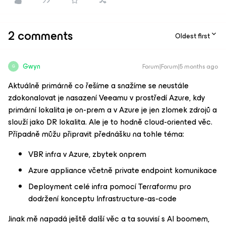
2 comments
Oldest first
Gwyn
Forum|Forum|5 months ago
G
Aktuálně primárně co řešíme a snažíme se neustále
zdokonalovat je nasazení Veeamu v prostředí Azure, kdy
primární lokalita je on-prem a v Azure je jen zlomek zdrojů a
slouží jako DR lokalita. Ale je to hodně cloud-oriented věc.
Případně můžu připravit přednášku na tohle téma:
VBR infra v Azure, zbytek onprem
Azure appliance včetně private endpoint komunikace
Deployment celé infra pomocí Terraformu pro
dodržení konceptu Infrastructure-as-code
Jinak mě napadá ještě další věc a ta souvisí s AI boomem,