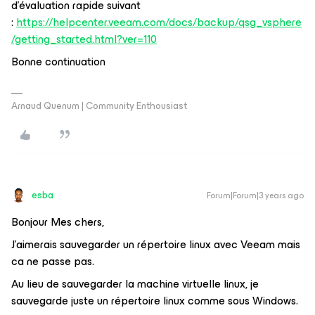
d’évaluation rapide suivant
:
https://helpcenter.veeam.com/docs/backup/qsg_vsphere
/getting_started.html?ver=110
Bonne continuation
Arnaud Quenum | Community Enthousiast
esba
Forum|Forum|3 years ago
Bonjour Mes chers,
J’aimerais sauvegarder un répertoire linux avec Veeam mais
ca ne passe pas.
Au lieu de sauvegarder la machine virtuelle linux, je
sauvegarde juste un répertoire linux comme sous Windows.