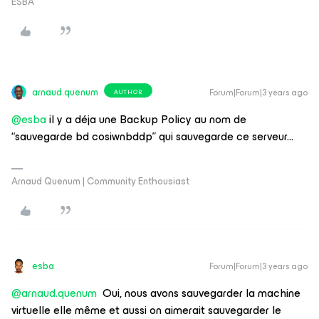
ESBA
arnaud.quenum
Forum|Forum|3 years ago
AUTHOR
@esba
il y a déja une Backup Policy au nom de
“sauvegarde bd cosiwnbddp” qui sauvegarde ce serveur...
Arnaud Quenum | Community Enthousiast
esba
Forum|Forum|3 years ago
@arnaud.quenum
Oui, nous avons sauvegarder la machine
virtuelle elle même et aussi on aimerait sauvegarder le