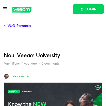
LOGIN
VUG Romania
Noul Veeam University
Forum|Forum|1 year ago
0 comments
mihai.cosma