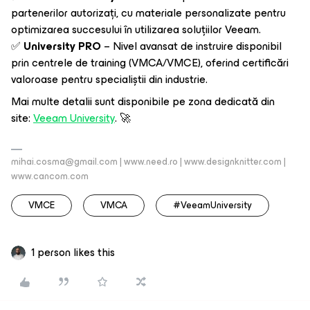
partenerilor autorizați, cu materiale personalizate pentru
optimizarea succesului în utilizarea soluțiilor Veeam.
✅
University PRO
– Nivel avansat de instruire disponibil
prin centrele de training (VMCA/VMCE), oferind certificări
valoroase pentru specialiștii din industrie.
Mai multe detalii sunt disponibile pe zona dedicată din
site:
Veeam University
. 🚀
mihai.cosma@gmail.com | www.need.ro | www.designknitter.com |
www.cancom.com
VMCE
VMCA
#VeeamUniversity
1 person likes this