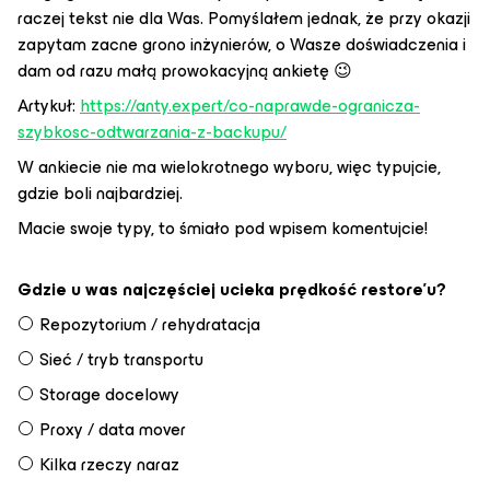
raczej tekst nie dla Was. Pomyślałem jednak, że przy okazji
zapytam zacne grono inżynierów, o Wasze doświadczenia i
dam od razu małą prowokacyjną ankietę 😉
Artykuł:
https://anty.expert/co-naprawde-ogranicza-
szybkosc-odtwarzania-z-backupu/
W ankiecie nie ma wielokrotnego wyboru, więc typujcie,
gdzie boli najbardziej.
Macie swoje typy, to śmiało pod wpisem komentujcie!
Gdzie u was najczęściej ucieka prędkość restore'u?
Repozytorium / rehydratacja
Sieć / tryb transportu
Storage docelowy
Proxy / data mover
Kilka rzeczy naraz