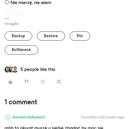
Nie mierzę, nie wiem
tmagda
Backup
Restore
Rto
Bottleneck
5 people like this
1 comment
konrad.miskiewicz
Forum|Forum|3 months ago
K
mhh to akurat muszę u siebie zbadać by móc się