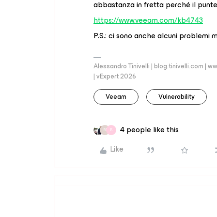
abbastanza in fretta perché il punteg
https://www.veeam.com/kb4743
P.S.: ci sono anche alcuni problemi min
Alessandro Tinivelli | blog.tinivelli.com
| vExpert 2026
Veeam
Vulnerability
4 people like this
M
K
Like