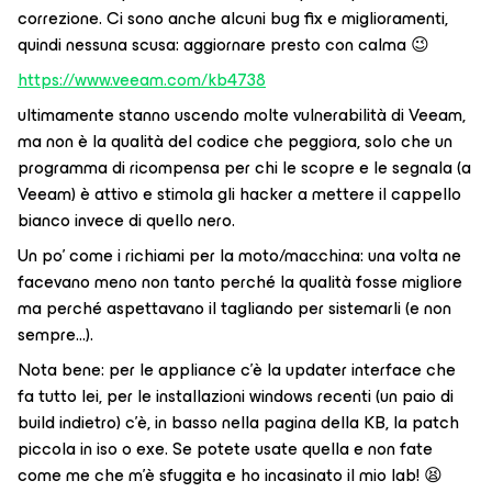
correzione. Ci sono anche alcuni bug fix e miglioramenti,
quindi nessuna scusa: aggiornare presto con calma 😉
https://www.veeam.com/kb4738
ultimamente stanno uscendo molte vulnerabilità di Veeam,
ma non è la qualità del codice che peggiora, solo che un
programma di ricompensa per chi le scopre e le segnala (a
Veeam) è attivo e stimola gli hacker a mettere il cappello
bianco invece di quello nero.
Un po’ come i richiami per la moto/macchina: una volta ne
facevano meno non tanto perché la qualità fosse migliore
ma perché aspettavano il tagliando per sistemarli (e non
sempre...).
Nota bene: per le appliance c’è la updater interface che
fa tutto lei, per le installazioni windows recenti (un paio di
build indietro) c’è, in basso nella pagina della KB, la patch
piccola in iso o exe. Se potete usate quella e non fate
come me che m’è sfuggita e ho incasinato il mio lab! 😫