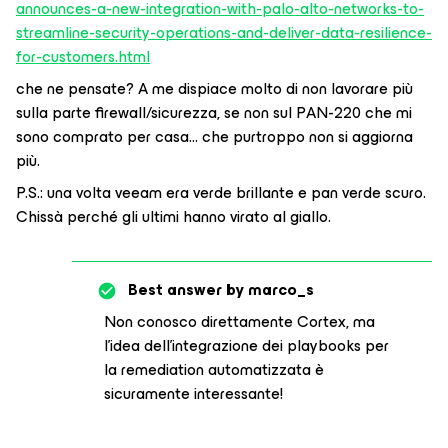
announces-a-new-integration-with-palo-alto-networks-to-
streamline-security-operations-and-deliver-data-resilience-
for-customers.html
che ne pensate? A me dispiace molto di non lavorare più
sulla parte firewall/sicurezza, se non sul PAN-220 che mi
sono comprato per casa… che purtroppo non si aggiorna
più.
P.S.: una volta veeam era verde brillante e pan verde scuro.
Chissà perché gli ultimi hanno virato al giallo.
Best answer by
marco_s
Non conosco direttamente Cortex, ma
l’idea dell’integrazione dei playbooks per
la remediation automatizzata è
sicuramente interessante!