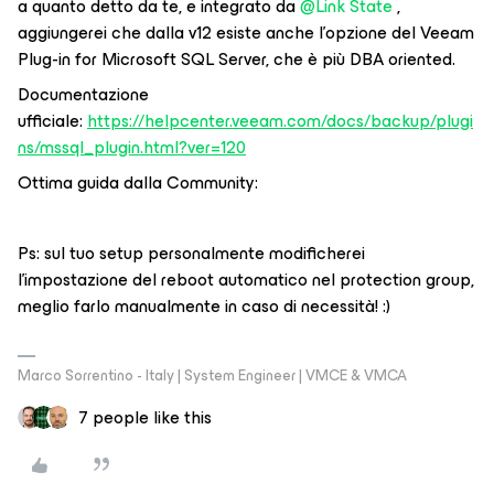
a quanto detto da te, e integrato da
@Link State
,
aggiungerei che dalla v12 esiste anche l’opzione del Veeam
Plug-in for Microsoft SQL Server, che è più DBA oriented.
Documentazione
ufficiale:
https://helpcenter.veeam.com/docs/backup/plugi
ns/mssql_plugin.html?ver=120
Ottima guida dalla Community:
Ps: sul tuo setup personalmente modificherei
l’impostazione del reboot automatico nel protection group,
meglio farlo manualmente in caso di necessità! :)
Marco Sorrentino - Italy | System Engineer | VMCE & VMCA
7 people like this