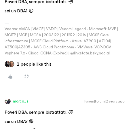
Poveri DBA, sempre bistrattati.. 🤣
sei un DBA? 😆
Veeam: VMCA | VMCE | VMXP | Veeam Legend - Microsoft: MVP |
MCITP | MCP | MCSA | 2008 R2 | 2012R2 | 2016 | MCSE Core
Infrastructure | MCSE Cloud Platform - Azure: AZ900 | AZ104|
AZ500|AZ305 - AWS Cloud Practitioner - VMWare: VCP-DCV
Vsphere 7.x - Cisco: CCNA (Expired) | ‪@linkstate.bsky.social‬
2 people like this
marco_s
Forum|Forum|2 years ago
Poveri DBA, sempre bistrattati.. 🤣
sei un DBA? 😆