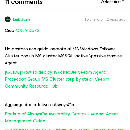
11 comments
Oldest first
Link State
Forum|Forum|2 years ago
Ciao
@RuViDo72
Ho postato una guida inerente al MS Windows Failover
Cluster con un MS cluster MSSQL. active \passive tramite
Agent.
[GUIDE] How To deploy & schedule Veeam Agent
Protection Group MS Cluster step by step | Veeam
Community Resource Hub
Aggiungo doc relativa a AlwaysOn
Backup of AlwaysOn Availability Groups - Veeam Agent
Management Guide