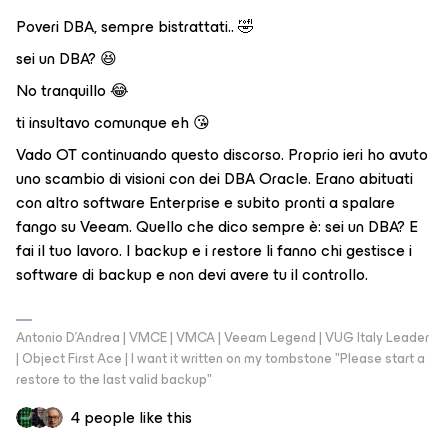
Poveri DBA, sempre bistrattati.. 🤣
sei un DBA? 😆
No tranquillo 😂
ti insultavo comunque eh 😘
Vado OT continuando questo discorso. Proprio ieri ho avuto
uno scambio di visioni con dei DBA Oracle. Erano abituati
con altro software Enterprise e subito pronti a spalare
fango su Veeam. Quello che dico sempre è: sei un DBA? E
fai il tuo lavoro. I backup e i restore li fanno chi gestisce i
software di backup e non devi avere tu il controllo.
Antonio D'Andrea | VMCE | VMCA | Veeam Legend | VUG Italy Leader
| Object First Ace | I want it written on my tombstone "Please start a
restore to the last valid backup"
4 people like this