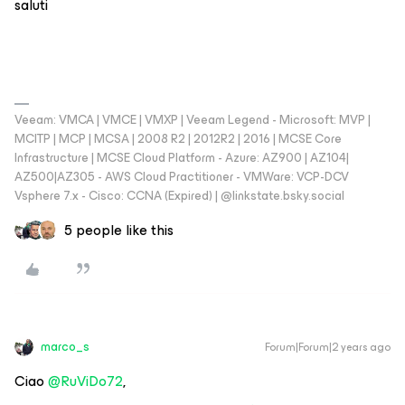
saluti
Veeam: VMCA | VMCE | VMXP | Veeam Legend - Microsoft: MVP |
MCITP | MCP | MCSA | 2008 R2 | 2012R2 | 2016 | MCSE Core
Infrastructure | MCSE Cloud Platform - Azure: AZ900 | AZ104|
AZ500|AZ305 - AWS Cloud Practitioner - VMWare: VCP-DCV
Vsphere 7.x - Cisco: CCNA (Expired) | ‪@linkstate.bsky.social‬
5 people like this
marco_s
Forum|Forum|2 years ago
Ciao
@RuViDo72
,