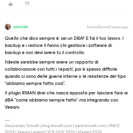
atinivelli
Forum|Forum|2 years ago
Quello che dico sempre è: sei un DBA? E fai il tuo lavoro. I
backup e i restore li fanno chi gestisce i software di
backup e non devi avere tu il controllo.
l’ideale sarebbe sempre avere un rapporto di
collaborazione con tutti i ‘reparti’, poi è spesso difficile
quando ci sono delle guerre interne o le resistenze del tipo
“abbiamo sempre fatto così”.
Il plugin RMAN direi che nasca apposta per lasciare fare ai
dBA “come abbiamo sempre fatto” ma integrando con
Veeam.
Alessandro Tinivelli | blog.tinivelli.com | www.tinivelli.com | VMCE
2024 | Veeam Legend | VCP-DCV 2023 | vExpert 2026