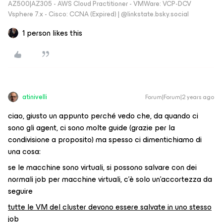
AZ500|AZ305 - AWS Cloud Practitioner - VMWare: VCP-DCV
Vsphere 7.x - Cisco: CCNA (Expired) | ‪@linkstate.bsky.social‬
1 person likes this
atinivelli
Forum|Forum|2 years ago
ciao, giusto un appunto perché vedo che, da quando ci
sono gli agent, ci sono molte guide (grazie per la
condivisione a proposito) ma spesso ci dimentichiamo di
una cosa:
se le macchine sono virtuali, si possono salvare con dei
normali job per macchine virtuali, c’è solo un’accortezza da
seguire
tutte le VM del cluster devono essere salvate in uno stesso
job