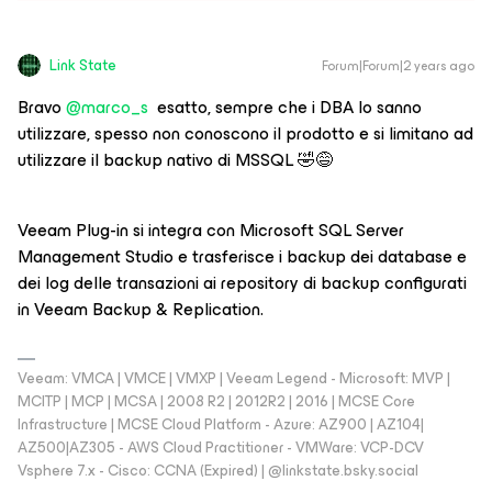
Link State
Forum|Forum|2 years ago
Bravo
@marco_s
esatto, sempre che i DBA lo sanno
utilizzare, spesso non conoscono il prodotto e si limitano ad
utilizzare il backup nativo di MSSQL 🤣😅
Veeam Plug-in si integra con Microsoft SQL Server
Management Studio e trasferisce i backup dei database e
dei log delle transazioni ai repository di backup configurati
in Veeam Backup & Replication.
Veeam: VMCA | VMCE | VMXP | Veeam Legend - Microsoft: MVP |
MCITP | MCP | MCSA | 2008 R2 | 2012R2 | 2016 | MCSE Core
Infrastructure | MCSE Cloud Platform - Azure: AZ900 | AZ104|
AZ500|AZ305 - AWS Cloud Practitioner - VMWare: VCP-DCV
Vsphere 7.x - Cisco: CCNA (Expired) | ‪@linkstate.bsky.social‬