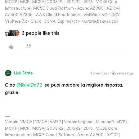
MCITP | MCP | MCSA | 2008 R2 | 2012R2 | 2016 | MCSE Core
Infrastructure | MCSE Cloud Platform - Azure: AZ900 | AZ104|
AZ500|AZ305 - AWS Cloud Practitioner - VMWare: VCP-DCV
Vsphere 7.x - Cisco: CCNA (Expired) | ‪@linkstate.bsky.social‬
3 people like this
Link State
Forum|Forum|2 years ago
Ciao
@RuViDo72
se puoi marcare la migliore risposta.
grazie
Veeam: VMCA | VMCE | VMXP | Veeam Legend - Microsoft: MVP |
MCITP | MCP | MCSA | 2008 R2 | 2012R2 | 2016 | MCSE Core
Infrastructure | MCSE Cloud Platform - Azure: AZ900 | AZ104|