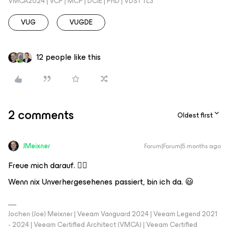
VMCA2024 | VCP | MCP | DCIE | PhD | VDST TL3
VUG
VUGDE
12 people like this
2 comments
Oldest first
JMeixner
Forum|Forum|5 months ago
Freue mich darauf. 👍🏼
Wenn nix Unverhergesehenes passiert, bin ich da. 😃
Jochen (Joe) Meixner | Veeam Vanguard 2024 | Veeam Legend 2021
- 2024 | Veeam Certified Architect (VMCA) | Veeam Certified