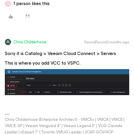
1 person likes this
S
Chris.Childerhose
Forum|Forum|3 months ago
Sorry it is Catalog > Veeam Cloud Connect > Servers
This is where you add VCC to VSPC.
Chris Childerhose (Enterprise Architect) - VMCE+ | VMCA | VMCE |
VMCE-SP | Veeam Vanguard 8* | Veeam Legend 5* | VUG Canada
Leader | vExpert 7* | Toronto VMUG Leader | VCAP-DCV/VCP-