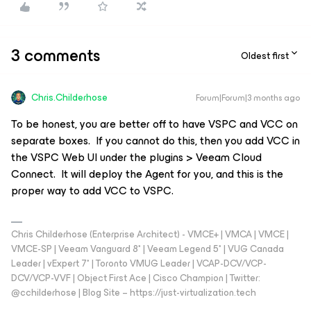
3 comments
Oldest first
Chris.Childerhose
Forum|Forum|3 months ago
To be honest, you are better off to have VSPC and VCC on
separate boxes. If you cannot do this, then you add VCC in
the VSPC Web UI under the plugins > Veeam Cloud
Connect. It will deploy the Agent for you, and this is the
proper way to add VCC to VSPC.
Chris Childerhose (Enterprise Architect) - VMCE+ | VMCA | VMCE |
VMCE-SP | Veeam Vanguard 8* | Veeam Legend 5* | VUG Canada
Leader | vExpert 7* | Toronto VMUG Leader | VCAP-DCV/VCP-
DCV/VCP-VVF | Object First Ace | Cisco Champion | Twitter:
@cchilderhose | Blog Site – https://just-virtualization.tech