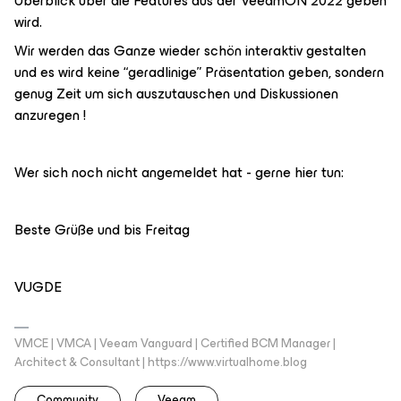
Überblick über die Features aus der VeeamON 2022 geben
wird.
Wir werden das Ganze wieder schön interaktiv gestalten
und es wird keine “geradlinige” Präsentation geben, sondern
genug Zeit um sich auszutauschen und Diskussionen
anzuregen !
Wer sich noch nicht angemeldet hat - gerne hier tun:
Beste Grüße und bis Freitag
VUGDE
VMCE | VMCA | Veeam Vanguard | Certified BCM Manager |
Architect & Consultant | https://www.virtualhome.blog
Community
Veeam