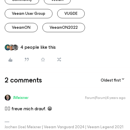
Veeam User Group
VUGDE
VeeamON
VeeamON2022
4 people like this
2 comments
Oldest first
JMeixner
Forum|Forum|4 years ago
👍🏼 freue mich drauf. 😁
Jochen (Joe) Meixner | Veeam Vanguard 2024 | Veeam Legend 2021