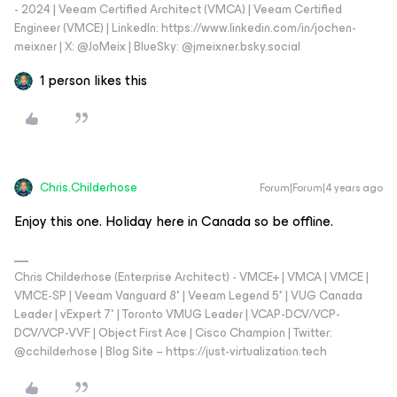
- 2024 | Veeam Certified Architect (VMCA) | Veeam Certified
Engineer (VMCE) | LinkedIn: https://www.linkedin.com/in/jochen-
meixner | X: @JoMeix | BlueSky: @jmeixner.bsky.social
1 person likes this
Chris.Childerhose
Forum|Forum|4 years ago
Enjoy this one. Holiday here in Canada so be offline.
Chris Childerhose (Enterprise Architect) - VMCE+ | VMCA | VMCE |
VMCE-SP | Veeam Vanguard 8* | Veeam Legend 5* | VUG Canada
Leader | vExpert 7* | Toronto VMUG Leader | VCAP-DCV/VCP-
DCV/VCP-VVF | Object First Ace | Cisco Champion | Twitter:
@cchilderhose | Blog Site – https://just-virtualization.tech