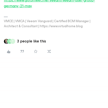
https://www.gotomeet.me/Veeam/veeam-user-group-
germany-21-may
VMCE | VMCA | Veeam Vanguard | Certified BCM Manager |
Architect & Consultant | https://www.virtualhome.blog
3 people like this
N
P