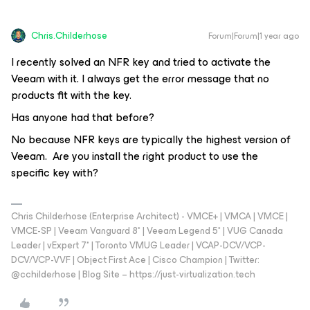
Chris.Childerhose
Forum|Forum|1 year ago
I recently solved an NFR key and tried to activate the
Veeam with it. I always get the error message that no
products fit with the key.
Has anyone had that before?
No because NFR keys are typically the highest version of
Veeam. Are you install the right product to use the
specific key with?
Chris Childerhose (Enterprise Architect) - VMCE+ | VMCA | VMCE |
VMCE-SP | Veeam Vanguard 8* | Veeam Legend 5* | VUG Canada
Leader | vExpert 7* | Toronto VMUG Leader | VCAP-DCV/VCP-
DCV/VCP-VVF | Object First Ace | Cisco Champion | Twitter:
@cchilderhose | Blog Site – https://just-virtualization.tech