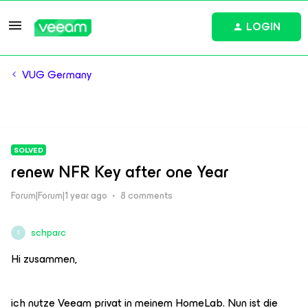
LOGIN
VUG Germany
SOLVED
renew NFR Key after one Year
Forum|Forum|1 year ago
8 comments
schparc
S
Hi zusammen,
ich nutze Veeam privat in meinem HomeLab. Nun ist die