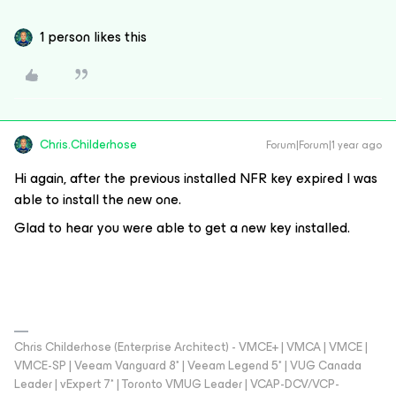
1 person likes this
Chris.Childerhose
Forum|Forum|1 year ago
Hi again, after the previous installed NFR key expired I was
able to install the new one.
Glad to hear you were able to get a new key installed.
Chris Childerhose (Enterprise Architect) - VMCE+ | VMCA | VMCE |
VMCE-SP | Veeam Vanguard 8* | Veeam Legend 5* | VUG Canada
Leader | vExpert 7* | Toronto VMUG Leader | VCAP-DCV/VCP-