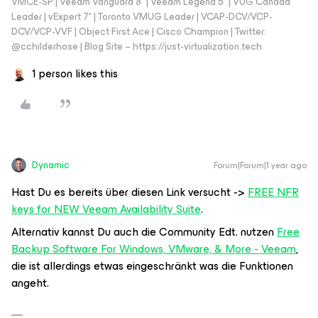
VMCE-SP | Veeam Vanguard 8* | Veeam Legend 5* | VUG Canada
Leader | vExpert 7* | Toronto VMUG Leader | VCAP-DCV/VCP-
DCV/VCP-VVF | Object First Ace | Cisco Champion | Twitter:
@cchilderhose | Blog Site – https://just-virtualization.tech
1 person likes this
Dynamic
Forum|Forum|1 year ago
Hast Du es bereits über diesen Link versucht ->
FREE NFR
keys for NEW Veeam Availability Suite
.
Alternativ kannst Du auch die Community Edt. nutzen
Free
Backup Software For Windows, VMware, & More - Veeam
,
die ist allerdings etwas eingeschränkt was die Funktionen
angeht.