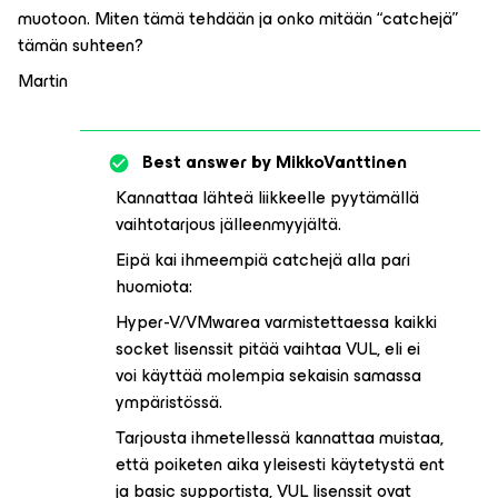
muotoon. Miten tämä tehdään ja onko mitään “catchejä”
tämän suhteen?
Martin
Best answer by
MikkoVanttinen
Kannattaa lähteä liikkeelle pyytämällä
vaihtotarjous jälleenmyyjältä.
Eipä kai ihmeempiä catchejä alla pari
huomiota:
Hyper-V/VMwarea varmistettaessa kaikki
socket lisenssit pitää vaihtaa VUL, eli ei
voi käyttää molempia sekaisin samassa
ympäristössä.
Tarjousta ihmetellessä kannattaa muistaa,
että poiketen aika yleisesti käytetystä ent
ja basic supportista, VUL lisenssit ovat