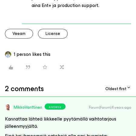
aina Ent+ ja production support.
Veeam
License
1 person likes this
2 comments
Oldest first
MikkoVanttinen
Forum|Forum|4 years ago
ANSWER
Kannattaa lähteä liikkeelle pyytämällä vaihtotarjous
jälleenmyyjältä.
Eipä kai ihmeempiä catchejä alla pari huomiota: