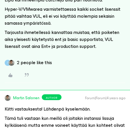
Hyper-V/VMwarea varmistettaessa kaikki socket lisenssit
pitää vaihtaa VUL, eli ei voi käyttää molempia sekaisin
samassa ympäristössä.
Tarjousta ihmetellessä kannattaa muistaa, että poiketen
aika yleisesti käytetystä ent ja basic supportista, VUL
lisenssit ovat aina Ent+ ja production support.
2 people like this
J
Martin Salonen
Forum|Forum|4 years ago
AUTHOR
Kiitti vastauksesta! Lähdenpä kyselemään.
Tämä tuli vastaan kun meillä oli joitakin instanssi lissuja
kylkiäisenä mutta emme voineet käyttää kun kohteet olivat