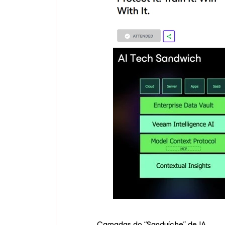
Camadas do “Sanduíche” de IA