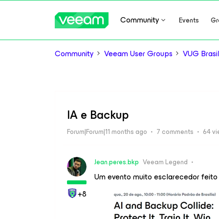
Community
Events
Gr
Community
Veeam User Groups
VUG Brasi
IA e Backup
Forum|Forum|11 months ago
7 comments
64 v
Jean.peres.bkp
Veeam Legend
Um evento muito esclarecedor feit
+8