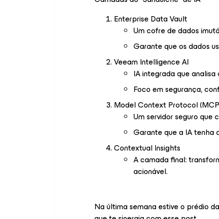
Enterprise Data Vault
Um cofre de dados imutá
Garante que os dados usa
Veeam Intelligence AI
IA integrada que analis
Foco em segurança, conf
Model Context Protocol (MCP
Um servidor seguro que 
Garante que a IA tenha c
Contextual Insights
A camada final: transfor
acionável.
Na última semana estive o prédio da
que te sinergia com esse post