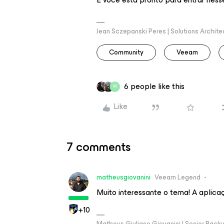
Jean Sczepanski Peres | Solutions Archite
Community
Veeam
6 people like this
M
Like
7 comments
matheusgiovanini
Veeam Legend
Muito interessante o tema! A aplic
+10
Matheus Giuliano Giovanini | Senior Back