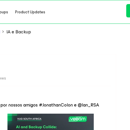
oups
Product Updates
l
IA e Backup
iews
o por nossos amigos #JonathanColon e ​@Ian_RSA