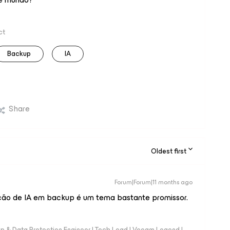
ct
Backup
IA
Share
Oldest first
Forum|Forum|11 months ago
ação de IA em backup é um tema bastante promissor.
up & Data Protection Engineer | Tech Lead | Veeam Legend |