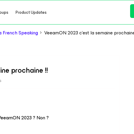
oups
Product Updates
a French Speaking
VeeamON 2023 c'est la semaine prochaine 
ne prochaine !!
s
au VeeamON 2023 ? Non ?