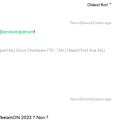
Oldest first
Forum|Forum|3 years ago
@arnaud.quenum
!
rt 6x | Cisco Champion ("21 - "26) | Object First Ace 2x] |
Forum|Forum|3 years ago
au VeeamON 2023 ? Non ?