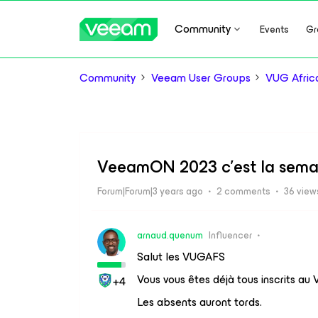
Community
Events
Gr
Community
Veeam User Groups
VUG Afric
VeeamON 2023 c'est la semai
Forum|Forum|3 years ago
2 comments
36 view
arnaud.quenum
Influencer
Salut les VUGAFS
Vous vous êtes déjà tous inscrits 
+4
Les absents auront tords.