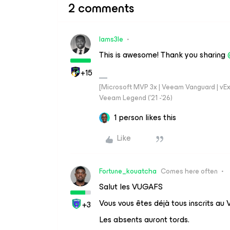
2 comments
Iams3le
This is awesome! Thank you sharing
+15
[Microsoft MVP 3x | Veeam Vanguard | vExpe
Veeam Legend ('21 -'26)
1 person likes this
Like
Fortune_kouatcha
Comes here often
Salut les VUGAFS
Vous vous êtes déjà tous inscrits 
+3
Les absents auront tords.