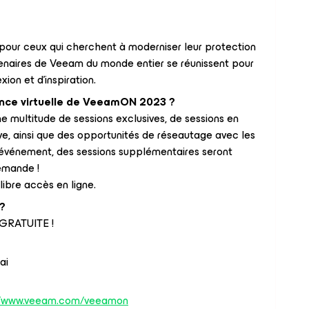
our ceux qui cherchent à moderniser leur protection
tenaires de Veeam du monde entier se réunissent pour
ion et d'inspiration.
ence virtuelle de VeeamON 2023 ?
 multitude de sessions exclusives, de sessions en
ive, ainsi que des opportunités de réseautage avec les
l'événement, des sessions supplémentaires seront
demande !
ibre accès en ligne.
?
% GRATUITE !
ai
//www.veeam.com/veeamon