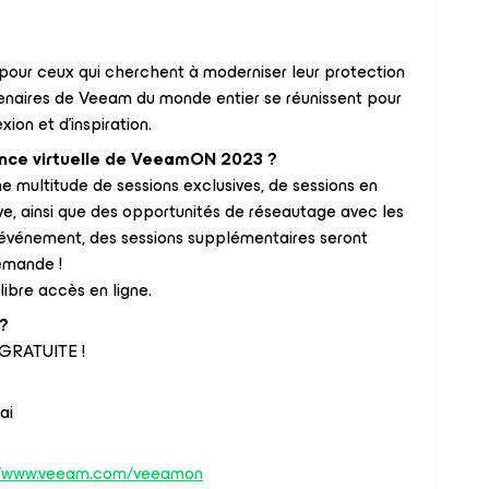
our ceux qui cherchent à moderniser leur protection
tenaires de Veeam du monde entier se réunissent pour
ion et d'inspiration.
ence virtuelle de VeeamON 2023 ?
 multitude de sessions exclusives, de sessions en
ive, ainsi que des opportunités de réseautage avec les
l'événement, des sessions supplémentaires seront
demande !
ibre accès en ligne.
?
% GRATUITE !
ai
//www.veeam.com/veeamon