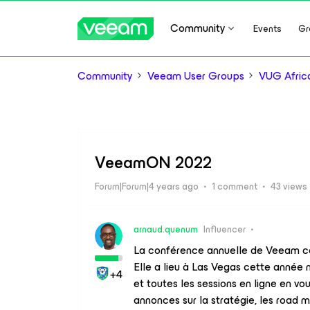
Community
Events
Gr
Community
Veeam User Groups
VUG Afric
VeeamON 2022
Forum|Forum|4 years ago
1 comment
43 views
arnaud.quenum
Influencer
La conférence annuelle de Veeam 
Elle a lieu à Las Vegas cette année 
+4
et toutes les sessions en ligne en v
annonces sur la stratégie, les road m