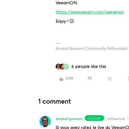
VeeamON.
https://www.veeam.com/veeamon
Enjoy ! 😉
Arnaud Quenum | Community Enthousiast
6 people like this
B
Like
1 comment
arnaud.quenum
Influencer
AUTHOR
Si vous avez ratez le live du VeeamO