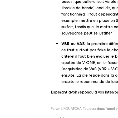
besoin que celle-ci soit visibl
librairie de bande). ceci dit, q
fonctionnera. il faut cependan
exemple, mettre en place un 
surfait, tandis que, le mettre 
sauvegarde peut se justifier.
VBR ou VAS
: la première diffé
ne faut surtout pas faire le c
critère! il faut bien évaluer le 
ajoutée de V-ONE, en lui faisa
l’acquisition de VAS (VBR + V
ensuite. La clé réside dans la
ensuite je recommande de laisse
Espérant avoir répondu à vos interro
Fortuné KOUATCHA, Toujours dans l'amélio