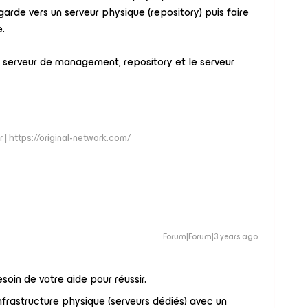
garde vers un serveur physique (repository) puis faire
e.
s serveur de management, repository et le serveur
 | https://original-network.com/
Forum|Forum|3 years ago
esoin de votre aide pour réussir.
nfrastructure physique (serveurs dédiés) avec un