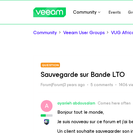
Community
Events
Gr
Community
Veeam User Groups
VUG Afric
QUESTION
Sauvegarde sur Bande LTO
Forum|Forum|3 years ago
5 comments
1406 vi
ayanleh abdousalam
Comes here often
A
Bonjour tout le monde,
Je suis nouveau sur ce forum et j'ai b
Un client souhaite sauvegarder son i