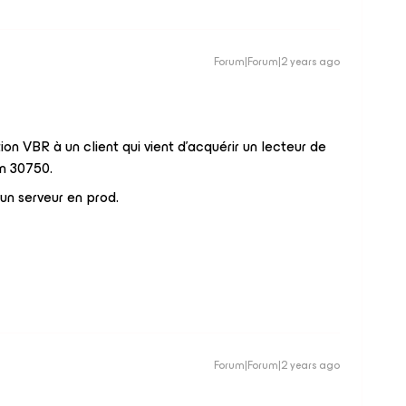
Forum|Forum|2 years ago
ion VBR à un client qui vient d’acquérir un lecteur de
m 30750.
n serveur en prod.
Forum|Forum|2 years ago