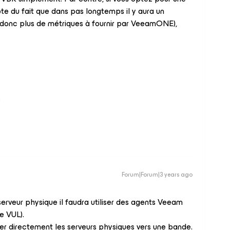
te du fait que dans pas longtemps il y aura un
t donc plus de métriques à fournir par VeeamONE),
!
Forum|Forum|3 years ago
erveur physique il faudra utiliser des agents Veeam
e VUL).
er directement les serveurs physiques vers une bande.