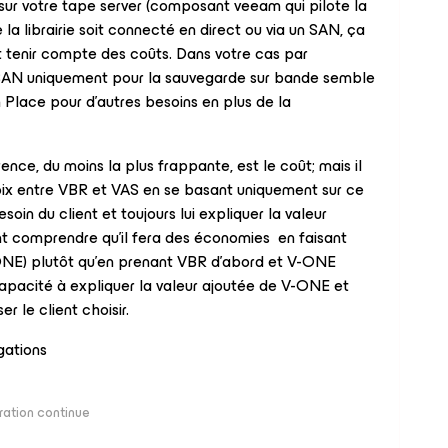
e sur votre tape server (composant veeam qui pilote la
ue la librairie soit connecté en direct ou via un SAN, ça
t tenir compte des coûts. Dans votre cas par
SAN uniquement pour la sauvegarde sur bande semble
en Place pour d’autres besoins en plus de la
rence, du moins la plus frappante, est le coût; mais il
hoix entre VBR et VAS en se basant uniquement sur ce
besoin du client et toujours lui expliquer la valeur
nt comprendre qu’il fera des économies en faisant
-ONE) plutôt qu’en prenant VBR d’abord et V-ONE
 capacité à expliquer la valeur ajoutée de V-ONE et
r le client choisir.
gations
ration continue