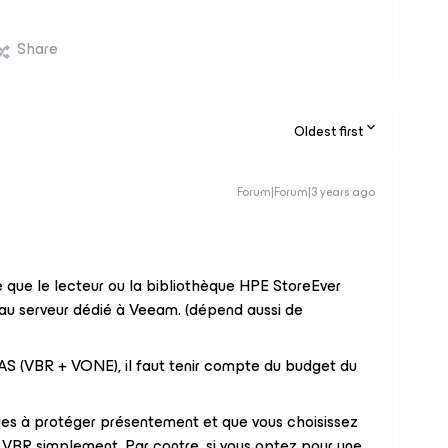
Share
Oldest first
Forum|Forum|3 years ago
se que le lecteur ou la bibliothèque HPE StoreEver
au serveur dédié à Veeam. (dépend aussi de
AS (VBR + VONE), il faut tenir compte du budget du
ques à protéger présentement et que vous choisissez
 VBR simplement. Par contre, si vous optez pour une