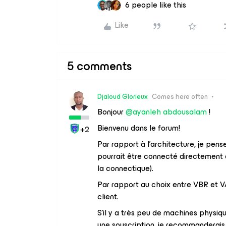
6 people like this
Like
5 comments
Djaloud Glorieux
Comes here often
Bonjour
@ayanleh abdousalam
!
Bienvenu dans le forum!
+2
Par rapport à l’architecture, je pen
pourrait être connecté directement 
la connectique).
Par rapport au choix entre VBR et V
client.
S’il y a très peu de machines physi
une souscription, je recommanderais