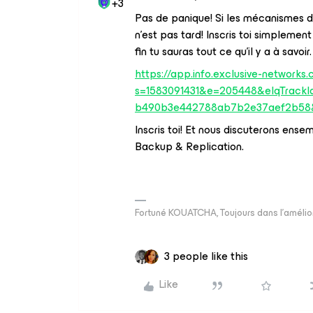
+3
Pas de panique! Si les mécanismes d
n’est pas tard! Inscris toi simplement
fin tu sauras tout ce qu’il y a à savoir
https://app.info.exclusive-networks
s=1583091431&e=205448&elqTrack
b490b3e442788ab7b2e37aef2b58&
Inscris toi! Et nous discuterons e
Backup & Replication.
Fortuné KOUATCHA, Toujours dans l'amélio
3 people like this
Like