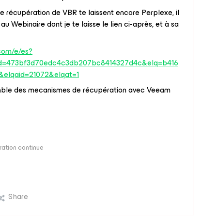
e récupération de VBR te laissent encore Perplexe, il
 au Webinaire dont je te laisse le lien ci-après, et à sa
.
.com/e/es?
Id=473bf3d70edc4c3db207bc8414327d4c&elq=b416
elqaid=21072&elqat=1
nsemble des mecanismes de récupération avec Veeam
ration continue
Share