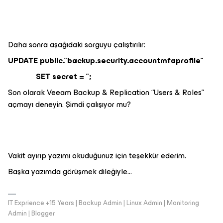
Daha sonra aşağıdaki sorguyu çalıştırılır:
UPDATE public.”backup.security.accountmfaprofile”
SET secret = ”;
Son olarak Veeam Backup & Replication “Users & Roles”
açmayı deneyin. Şimdi çalışıyor mu?
Vakit ayırıp yazımı okuduğunuz için teşekkür ederim.
Başka yazımda görüşmek dileğiyle…
IT Exprience +15 Years | Backup Admin | Linux Admin | Monitoring
Admin | Blogger