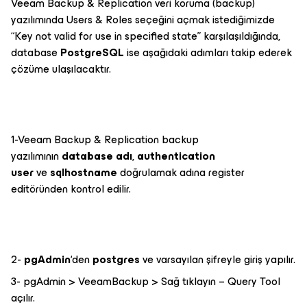
Veeam Backup & Replication veri koruma (backup)
yazılımında Users & Roles seçeğini açmak istediğimizde
“Key not valid for use in specified state” karşılaşıldığında,
database
PostgreSQL
ise aşağıdaki adımları takip ederek
çözüme ulaşılacaktır.
1-Veeam Backup & Replication backup
yazılımının
database adı
,
authentication
user
ve
sqlhostname
doğrulamak adına register
editöründen kontrol edilir.
2-
pgAdmin
‘den
postgres
ve varsayılan şifreyle giriş yapılır.
3- pgAdmin > VeeamBackup > Sağ tıklayın – Query Tool
açılır.