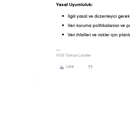
Yasal Uyumluluk:
İlgili yasal ve düzenleyici gere
Veri koruma politikalarının ve 
Veri ihlalleri ve riskler için pla
VUG Türkiye Leader
Like