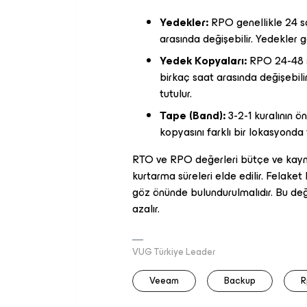
Yedekler:
RPO genellikle 24 saa
arasında değişebilir. Yedekler ge
Yedek Kopyaları:
RPO 24-48 sa
birkaç saat arasında değişebilir
tutulur.
Tape (Band):
3-2-1 kuralının ö
kopyasını farklı bir lokasyonda
RTO ve RPO değerleri bütçe ve kayna
kurtarma süreleri elde edilir. Felake
göz önünde bulundurulmalıdır. Bu değe
azalır.
VUG Türkiye Leader
Veeam
Backup
R