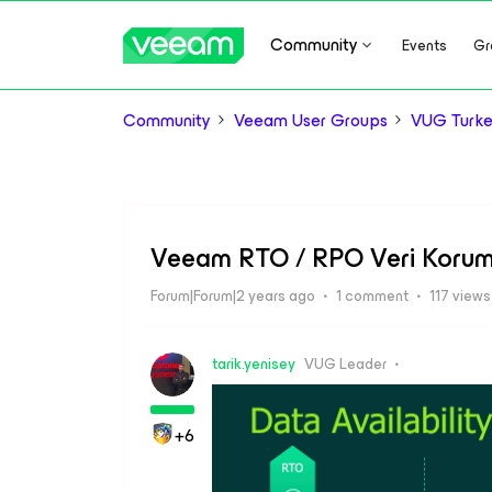
Community
Events
Gr
Community
Veeam User Groups
VUG Turk
Veeam RTO / RPO Veri Koru
Forum|Forum|2 years ago
1 comment
117 views
tarik.yenisey
VUG Leader
+6