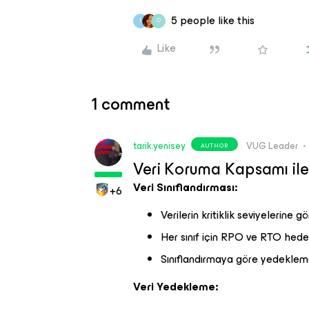
5 people like this
I
O
Like
1 comment
tarik.yenisey
VUG Leader
AUTHOR
Veri Koruma Kapsamı ile İ
Veri Sınıflandırması:
+6
Verilerin kritiklik seviyelerine gö
Her sınıf için RPO ve RTO hedef
Sınıflandırmaya göre yedekleme 
Veri Yedekleme: