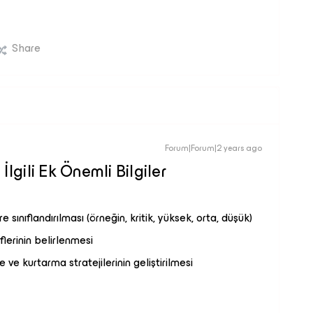
Share
Forum|Forum|2 years ago
lgili Ek Önemli Bilgiler
re sınıflandırılması (örneğin, kritik, yüksek, orta, düşük)
lerinin belirlenmesi
ve kurtarma stratejilerinin geliştirilmesi