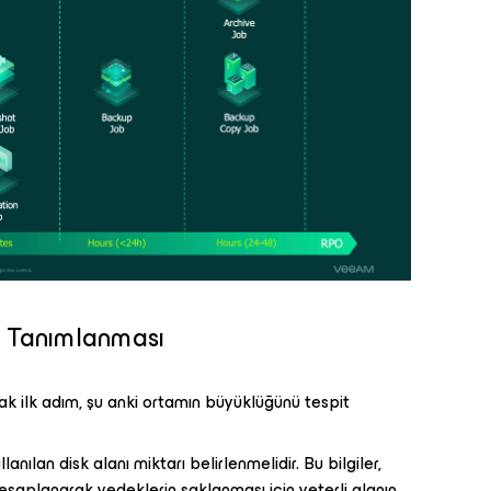
 Tanımlanması
ak ilk adım, şu anki ortamın büyüklüğünü tespit
nılan disk alanı miktarı belirlenmelidir. Bu bilgiler,
 hesaplanarak yedeklerin saklanması için yeterli alanın