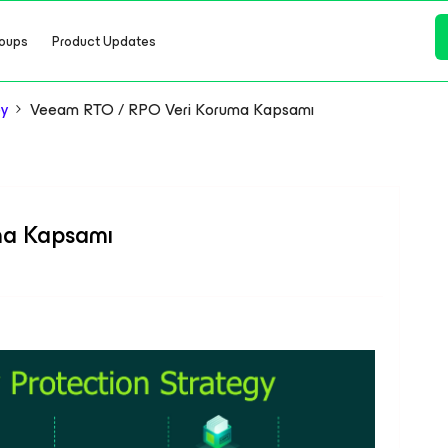
oups
Product Updates
ey
Veeam RTO / RPO Veri Koruma Kapsamı
ma Kapsamı