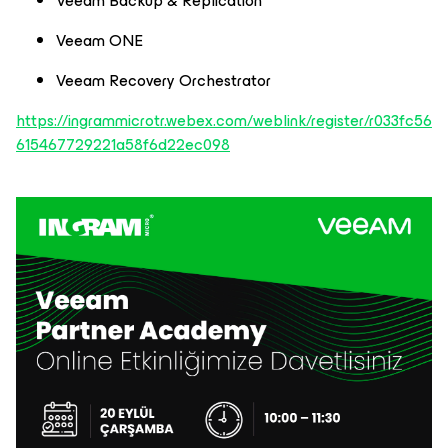
Veeam Backup & Replication
Veeam ONE
Veeam Recovery Orchestrator
https://ingrammicrotr.webex.com/weblink/register/r033fc56
615467729221a58f6d22ec098