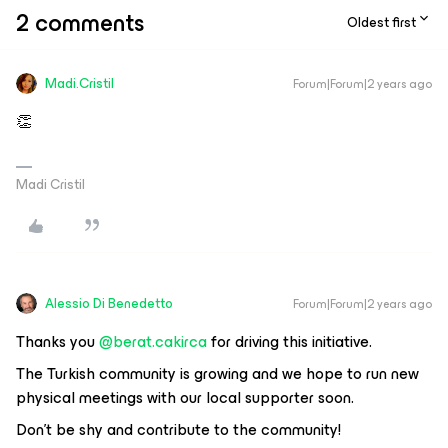
2 comments
Oldest first
Madi.Cristil
Forum|Forum|2 years ago
👏
Madi Cristil
Alessio Di Benedetto
Forum|Forum|2 years ago
Thanks you
@berat.cakirca
for driving this initiative.
The Turkish community is growing and we hope to run new
physical meetings with our local supporter soon.
Don’t be shy and contribute to the community!