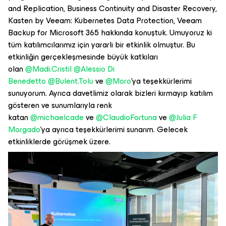
and Replication, Business Continuity and Disaster Recovery,
Kasten by Veeam: Kubernetes Data Protection, Veeam
Backup for Microsoft 365 hakkında konuştuk. Umuyoruz ki
tüm katılımcılarımız için yararlı bir etkinlik olmuştur. Bu
etkinliğin gerçekleşmesinde büyük katkıları
olan
@Madi.Cristil
@Alessio Di
Benedetto
@Bulent.Tolu
ve
@Moro
’ya teşekkürlerimi
sunuyorum. Ayrıca davetlimiz olarak bizleri kırmayıp katılım
gösteren ve sunumlarıyla renk
katan
@michaelcade
ve
@ClaudioFortuna
ve
@Julia F
Morgado
’ya ayrıca teşekkürlerimi sunarım. Gelecek
etkinliklerde görüşmek üzere.