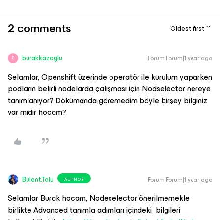
2 comments
Oldest first
burakkazoglu
Forum|Forum|1 year ago
B
Selamlar, Openshift üzerinde operatör ile kurulum yaparken
podların belirli nodelarda çalışması için Nodselector nereye
tanımlanıyor? Dökümanda göremedim böyle birşey bilginiz
var mıdır hocam?
Bulent.Tolu
Forum|Forum|1 year ago
AUTHOR
Selamlar Burak hocam, Nodeselector önerilmemekle
birlikte Advanced tanımla adımları içindeki bilgileri