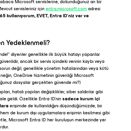
kabaca Microsoft servislerine, dokunduğunuz an bir
evcut servisleriniz için
entra.microsoft.com
adresi
 kullanıyorum, EVET, Entra ID'niz var ve
en Yedeklenmeli?
nde!" diyenler genellikle ilk büyük hatayı yapanlar
güvenlidir, ancak bir servis içindeki verinin kaybı veya
r sorun değil, genellikle yönetim hatalarından veya kötü
Örneğin, OneDrive hizmetinin güvenliği Microsoft
uğunuz dosyalar gerçekten güvende mi?)
ları, hatalı yapılan değişiklikler, siber saldırılar gibi
le geldi. Özellikle Entra ID'nin
sadece kurum içi
lara
erişimde de kullanıldığını düşündüğümüzde, bir
hem de kurum dışı uygulamalara erişimin kesilmesi gibi
zetle, Microsoft Entra ID her kuruluşun merkezinde yer
urdur.