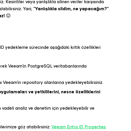
iz. Kesintiler veya yanlışlıkla silinen veriler karşısında
abilirsiniz. Yani,
"Yanlışlıkla sildim, ne yapacağım?"
z!
😌
 yedekleme sürecinde aşağıdaki kritik özellikleri
yerek Veeam'in PostgreSQL veritabanlarında
ını Veeam'in repository alanlarına yedekleyebilirsiniz.
, uygulamaları ve yetkililerini, nesne özelliklerini
 vadeli analiz ve denetim için yedekleyebilir ve
lerimize göz atabilirsiniz:
Veeam Entra ID Properties