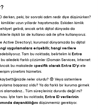
r?
 ID derken, peki, bir sonraki adım nedir diye düşünürken?
kimlikler uzun yıllardır hayatımızda. Eskiden kimlik
hliyet gelirdi, ancak artık dijital dünyada da
lerle ilişkili bir de kullanıcı adı ile şifre kullanıyoruz.
re Active Directory), kurumsal dünyamızda bu dijital
ngi uygulamalara erişebilir, hangi verilere
edebiliyoruz. Tam bu noktada, belirtelim ki
Entra
ve bu ailedeki farklı çözümler (Domain Services, Internet
. Ancak bu makalede s
pesifik olarak Entra ID'y
i ele
 erişim yönetimi hizmetini.
zı kaybettiğinizde neler olurdu? 😨 Veya sistemlere
oğrulama başarısız oldu? Ya da farklı bir kuruma girmek
 izni alamadınız... Tüm süreçleriniz dururdu değil mi?
nusu. İşte tam bu noktada,
Entra ID verilerinin
mında dayanıklılığını
düşünmemiz gerekiyor.