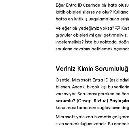
Eğer Entra ID üzerinde bir hata oluşurs
kritik objeleri silerse ne olur? Kullanı
hatta en kritik iş uygulamalarına eriş
Ve eğer bir yedeğimiz yoksa? 🤯 Kurt
granüler objeleri mi geri getirmeliyiz
incelemeliyiz? İşte bu noktada, doğr
soruların cevabını belirlemek açısın
Veriniz Kimin Sorumlulu
Özetle, Microsoft Entra ID (eski adıyl
bileşen. Ancak, birçok kişi bu veril
varsayıyor. Sorulması gereken en öne
sorumlu? (
Cevap:
Siz!
🫵
) Paylaşıl
korunması tamamen sağlayıcının deği
Microsoft yalnızca hizmetin çalışmas
sizin sorumluluğunuzdadır. Bu nedenle, 