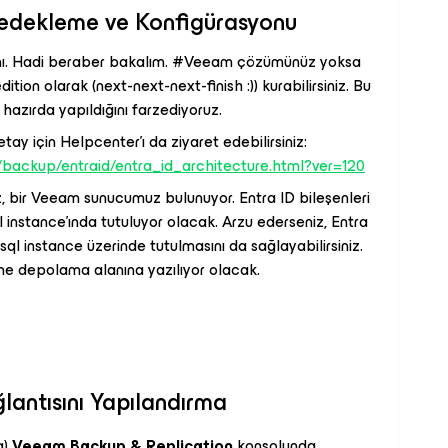
Yedekleme ve Konfigürasyonu
manı. Hadi beraber bakalım. #Veeam çözümünüz yoksa
dition olarak (next-next-next-finish :)) kurabilirsiniz. Bu
zırda yapıldığını farzediyoruz.
ay için Helpcenter'ı da ziyaret edebilirsiniz:
backup/entraid/entra_id_architecture.html?ver=120
z, bir Veeam sunucumuz bulunuyor. Entra ID bileşenleri
nstance'ında tutuluyor olacak. Arzu ederseniz, Entra
ql instance üzerinde tutulmasını da sağlayabilirsiniz.
eme depolama alanına yazılıyor olacak.
ğlantısını Yapılandırma
a)
Veeam Backup & Replication
konsolunda,