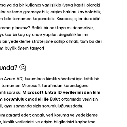
a ya da bir kullanıcı yanlışlıkla (veya kasıtlı olarak)
cılar sisteme giremeyebilir, erişim hakları kaybolabilir,
im bile tamamen kapanabilir. Kısacası, işler durabilir!
arma planımız? Belirli bir noktaya mı dönmeliyiz,
, yoksa birkaç ay önce yapılan değişiklikleri mi
u bir yedekleme stratejisine sahip olmak, tüm bu deli
dan büyük önem taşıyor!
ğunda? 🤔
a Azure AD) kurumların kimlik yönetimi için kritik bir
erin tamamen Microsoft tarafından korunduğunu
mli soru şu:
Microsoft Entra ID verilerinizden kim
an sorumluluk modeli ile
Bulut ortamında verinizin
l, aynı zamanda sizin sorumluluğunuzdadır.
ını garanti eder; ancak, veri koruma ve yedekleme
kimlik verilerinizi ve erişim bilgilerinizi kaybetme