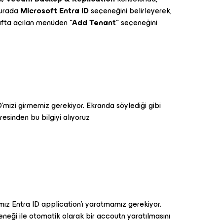
Burada
Microsoft Entra ID
seçeneğini belirleyerek,
rafta açılan menüden
"Add Tenant"
seçeneğini
D'mizi girmemiz gerekiyor. Ekranda söylediği gibi
esinden bu bilgiyi alıyoruz
mız Entra ID application'ı yaratmamız gerekiyor.
neği ile otomatik olarak bir accoutn yaratılmasını