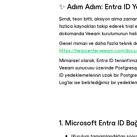
✨ Adım Adım: Entra ID 
Şimdi, teori bitti, aksiyon alma za
hızlıca kaynakları takip ederek trial e
dokümanda Veeam kurulumunun hali ha
Genel mimari ve daha fazla teknik det
https://helpcenter.veeam.com/docs/
Mimarisel olarak, Entra ID tenant'ımı
Veeam sunucusu üzerinde Postgresql i
ID yedeklemelerinin uzak bir Postgres
Log'lar ise belirlediğimiz bir yedekl
1. Microsoft Entra ID Ba
(Kurulum tamamlandıktan sonr