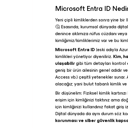
Microsoft Entra ID Nedi
Yeni çipli kimliklerden sonra yine bir
🤔 Esasında, kurumsal dünyada dijital 
denince aklımıza nüfus cüzdanı veya e
kimliğimiz/kimliklerimiz var ve bu kimlik
Microsoft Entra ID
(eski adıyla Azu
kimlikleri yönetiyor diyeniliriz.
Kim, ha
ulaşabilir
gibi tüm detayları kontrol 
geniş bir ürün ailesinin genel adıdır 
Access vb.) çeşitli yetenekler sunar
alacağız; yani bulut tabanlı kimlik ve
Bir düşünelim: Fiziksel kimlik kartını
erişim için kimliğinizi taktınız ama d
için kimliğinizi kullandınız fakat giriş
Dijital dünyada da aynı durum söz ko
korunması ve siber güvenlik kapsa