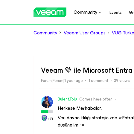
Community
Events
Gr
Community
Veeam User Groups
VUG Turk
Veeam 💚 ile Microsoft Entra I
Forum|Forum|1 year ago
1 comment
39 views
Bulent.Tolu
Comes here often
Herkese Merhabalar,
Veri dayanıklılığı stratejinizde #En
+5
düşünelim 👀