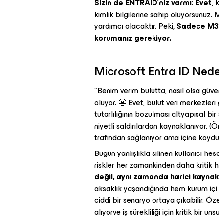
Sizin de ENTRAID'niz varmı
:
Evet
, 
kimlik bilgilerine sahip oluyorsunuz. M
yardımcı olacaktır. Peki,
Sadece M365
korumanız gerekiyor.
Microsoft Entra ID Ned
"Benim verim bulutta, nasıl olsa güve
oluyor. 😬 Evet, bulut veri merkezleri 
tutarlılığının bozulması altyapısal bi
niyetli saldırılardan kaynaklanıyor. (
trafından sağlanıyor ama içine koyd
Bugün yanlışlıkla silinen kullanıcı hesap
riskler her zamankinden daha kritik ha
değil, aynı zamanda harici kaynak
aksaklık yaşandığında hem kurum içi 
ciddi bir senaryo ortaya çıkabilir. Ö
alıyorve iş sürekliliği için kritik bir uns