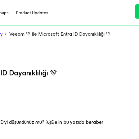
oups
Product Updates
ey
Veeam 💚 ile Microsoft Entra ID Dayanıklılığı 💚
D Dayanıklılığı 💚
traID’yi düşündünüz mü? 🤔Gelin bu yazıda beraber