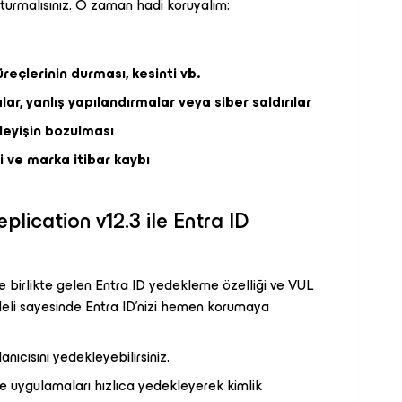
uşturmalısınız. O zaman hadi koruyalım:
üreçlerinin durması, kesinti vb.
ar, yanlış yapılandırmalar veya siber saldırılar
leyişin bozulması
ri ve marka itibar kaybı
ication v12.3 ile Entra ID
 birlikte gelen Entra ID yedekleme özelliği ve VUL
deli sayesinde Entra ID’nizi hemen korumaya
lanıcısını yedekleyebilirsiniz.
i ve uygulamaları hızlıca yedekleyerek kimlik