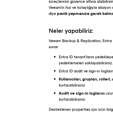
süreçlerinizi güvence altına alabilirsin
Veeam’in hızı ve kolaylığıyla aksiyon al
diye
panik yapmanıza gerek kalma
Neler yapabiliriz:
Veeam Backup & Replication, Entra ID
sunar:
Entra ID tenant'larını yedekle
yedeklemeleri saklayabilirsiniz.
Entra ID audit ve sign-in loglar
Kullanıcıları, grupları, rolleri
kurtarabilirsiniz
Audit ve sign-in loglarını
uzun
kurtarabilirsiniz.
Desteklenen properties için ürün bilgi