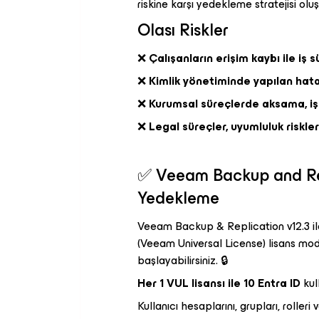
riskine karşı yedekleme stratejisi ol
Olası Riskler
❌
Çalışanların erişim kaybı ile iş s
❌
Kimlik yönetiminde yapılan hatal
❌
Kurumsal süreçlerde aksama, iş
❌
Legal süreçler, uyumluluk riskle
✅ Veeam Backup and Repl
Yedekleme
Veeam Backup & Replication v12.3 ile
(Veeam Universal License) lisans mo
başlayabilirsiniz. 🔒
Her 1 VUL lisansı ile 10 Entra ID
kul
Kullanıcı hesaplarını, grupları, roller