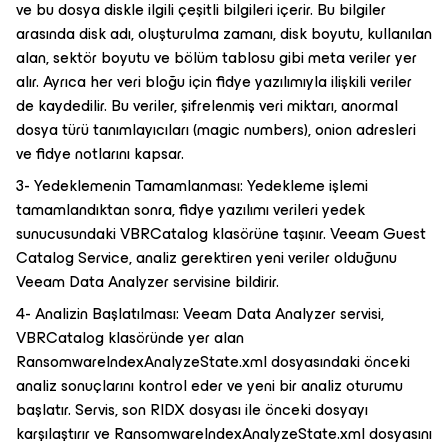
ve bu dosya diskle ilgili çeşitli bilgileri içerir. Bu bilgiler
arasında disk adı, oluşturulma zamanı, disk boyutu, kullanılan
alan, sektör boyutu ve bölüm tablosu gibi meta veriler yer
alır. Ayrıca her veri bloğu için fidye yazılımıyla ilişkili veriler
de kaydedilir. Bu veriler, şifrelenmiş veri miktarı, anormal
dosya türü tanımlayıcıları (magic numbers), onion adresleri
ve fidye notlarını kapsar.
3- Yedeklemenin Tamamlanması: Yedekleme işlemi
tamamlandıktan sonra, fidye yazılımı verileri yedek
sunucusundaki VBRCatalog klasörüne taşınır. Veeam Guest
Catalog Service, analiz gerektiren yeni veriler olduğunu
Veeam Data Analyzer servisine bildirir.
4- Analizin Başlatılması: Veeam Data Analyzer servisi,
VBRCatalog klasöründe yer alan
RansomwareIndexAnalyzeState.xml dosyasındaki önceki
analiz sonuçlarını kontrol eder ve yeni bir analiz oturumu
başlatır. Servis, son RIDX dosyası ile önceki dosyayı
karşılaştırır ve RansomwareIndexAnalyzeState.xml dosyasını