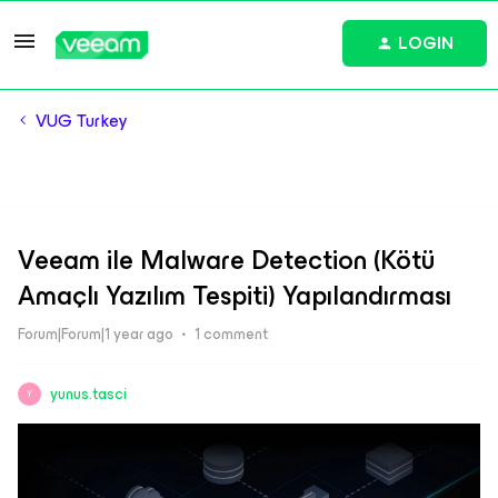
LOGIN
VUG Turkey
Veeam ile Malware Detection (Kötü
Amaçlı Yazılım Tespiti) Yapılandırması
Forum|Forum|1 year ago
1 comment
yunus.tasci
Y