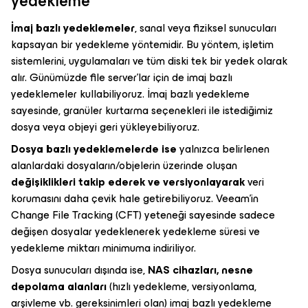
yedekleme
İmaj bazlı yedeklemeler
, sanal veya fiziksel sunucuları
kapsayan bir yedekleme yöntemidir. Bu yöntem, işletim
sistemlerini, uygulamaları ve tüm diski tek bir yedek olarak
alır. Günümüzde file server'lar için de imaj bazlı
yedeklemeler kullabiliyoruz. İmaj bazlı yedekleme
sayesinde, granüler kurtarma seçenekleri ile istediğimiz
dosya veya objeyi geri yükleyebiliyoruz.
Dosya bazlı yedeklemelerde ise
yalnızca belirlenen
alanlardaki dosyaların/objelerin üzerinde oluşan
değişiklikleri takip ederek ve versiyonlayarak
veri
korumasını daha çevik hale getirebiliyoruz. Veeam'in
Change File Tracking (CFT) yeteneği sayesinde sadece
değişen dosyalar yedeklenerek yedekleme süresi ve
yedekleme miktarı minimuma indiriliyor.
Dosya sunucuları dışında ise,
NAS cihazları, nesne
depolama alanları
(hızlı yedekleme, versiyonlama,
arşivleme vb. gereksinimleri olan) imaj bazlı yedekleme