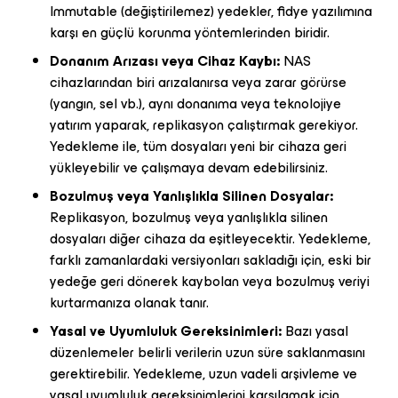
Immutable (değiştirilemez) yedekler, fidye yazılımına
karşı en güçlü korunma yöntemlerinden biridir.
Donanım Arızası veya Cihaz Kaybı:
NAS
cihazlarından biri arızalanırsa veya zarar görürse
(yangın, sel vb.), aynı donanıma veya teknolojiye
yatırım yaparak, replikasyon çalıştırmak gerekiyor.
Yedekleme ile, tüm dosyaları yeni bir cihaza geri
yükleyebilir ve çalışmaya devam edebilirsiniz.
Bozulmuş veya Yanlışlıkla Silinen Dosyalar:
Replikasyon, bozulmuş veya yanlışlıkla silinen
dosyaları diğer cihaza da eşitleyecektir. Yedekleme,
farklı zamanlardaki versiyonları sakladığı için, eski bir
yedeğe geri dönerek kaybolan veya bozulmuş veriyi
kurtarmanıza olanak tanır.
Yasal ve Uyumluluk Gereksinimleri:
Bazı yasal
düzenlemeler belirli verilerin uzun süre saklanmasını
gerektirebilir. Yedekleme, uzun vadeli arşivleme ve
yasal uyumluluk gereksinimlerini karşılamak için