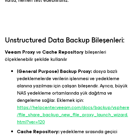
varsa, hemen test edebilirsiniz.
Unstructured Data Backup Bileşenleri:
Veeam Proxy
ve
Cache Repository
bileşenleri
ölçeklenebilir şekilde kullanılır
(General Purpose) Backup Proxy:
dosya bazlı
yedeklemelerde verilerin işlenmesi ve yedekleme
alanına yazılması için çalışan bileşendir. Ayrıca, büyük
NAS yedekleme ortamlarında yük dağıtma ve
dengeleme sağlar. Eklemek için:
https://helpcenter.veeam.com/docs/backup/vsphere
/file_share_backup_new_file_proxy_launch_wizard.
html?ver=120
Cache Repository:
yedekleme sırasında geçici