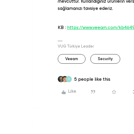
mevcuttur. Kullandığınız ürünlerin ver
sağlamanızı tavsiye ederiz.
KB :
https://www.veeam.com/kb464
VUG Türkiye Leader
Veeam
Security
5 people like this
O
Like