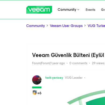
Community
Events
Gr
Community
Veeam User Groups
VUG Turk
Veeam Güvenlik Bülteni (Eylül
Forum|Forum|1 year ago
0 comments
29 views
tarik.yenisey
VUG Leader
+6