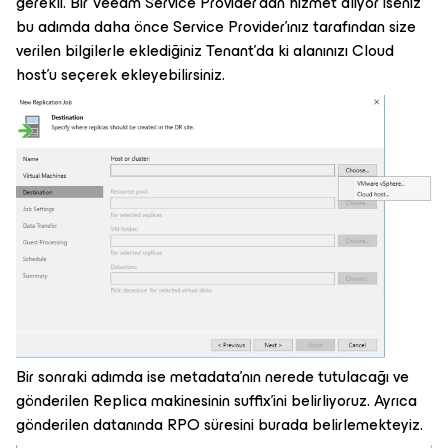
gerekli. Bir Veeam Service Provider’dan hizmet alıyor iseniz
bu adımda daha önce Service Provider’ınız tarafından size
verilen bilgilerle eklediğiniz Tenant’da ki alanınızı Cloud
host’u seçerek ekleyebilirsiniz.
Bir sonraki adımda ise metadata’nın nerede tutulacağı ve
gönderilen Replica makinesinin suffix’ini belirliyoruz. Ayrıca
gönderilen datanında RPO süresini burada belirlemekteyiz.