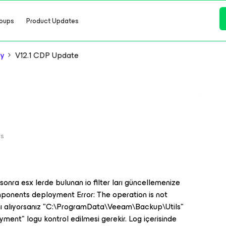
oups
Product Updates
ey
V12.1 CDP Update
ws
nra esx lerde bulunan io filter ları güncellemenize
onents deployment Error: The operation is not
sını alıyorsanız "C:\ProgramData\Veeam\Backup\Utils"
ment" logu kontrol edilmesi gerekir. Log içerisinde