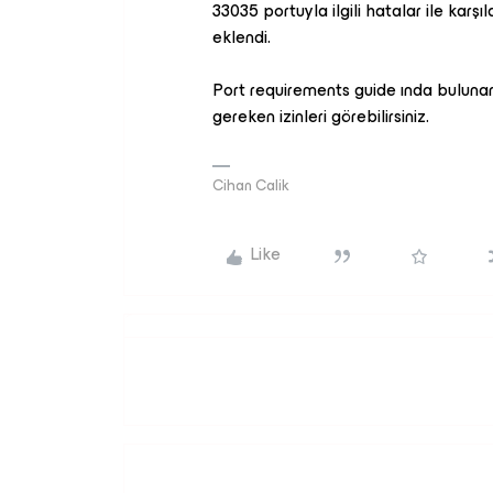
33035 portuyla ilgili hatalar ile karşıla
eklendi.
Port requirements guide ında bulun
gereken izinleri görebilirsiniz.
Cihan Calik
Like