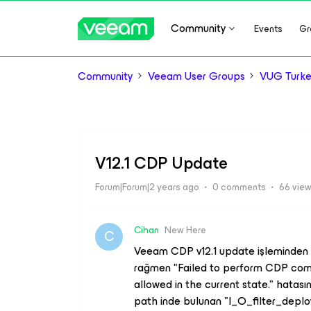
Community
Events
Gr
Community
Veeam User Groups
VUG Turk
V12.1 CDP Update
Forum|Forum|2 years ago
0 comments
66 vie
Cihan
New Here
C
Veeam CDP v12.1 update işleminden so
rağmen "Failed to perform CDP comp
allowed in the current state." hata
path inde bulunan "I_O_filter_deploy