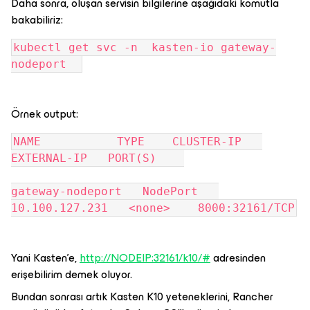
Daha sonra, oluşan servisin bilgilerine aşağıdaki komutla
bakabiliriz:
kubectl get svc -n  kasten-io gateway-
nodeport  
Örnek output:
NAME           TYPE    CLUSTER-IP   
EXTERNAL-IP   PORT(S)    
gateway-nodeport   NodePort   
10.100.127.231   <none>    8000:32161/TCP
Yani Kasten’e,
http://NODEIP:32161/k10/#
adresinden
erişebilirim demek oluyor.
Bundan sonrası artık Kasten K10 yeteneklerini, Rancher