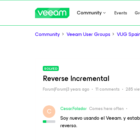
Community
Events
Gr
Community
Veeam User Groups
VUG Spai
SOLVED
Reverse Incremental
Forum|Forum|3 years ago
11 comments
285 vi
Cesar.Folador
Comes here often
C
Soy nuevo usando el Veeam. y esta
reverso.