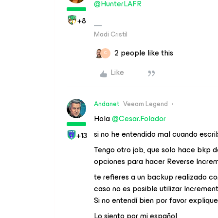
@HunterLAFR
+8
Madi Cristil
2 people like this
C
Like
Andanet
Veeam Legend
Hola
@Cesar.Folador
si no he entendido mal cuando escri
+13
Tengo otro job, que solo hace bkp de
opciones para hacer Reverse Increm
te refieres a un backup realizado co
caso no es posible utilizar Increment
Si no entendí bien por favor expliqu
Lo siento por mi español