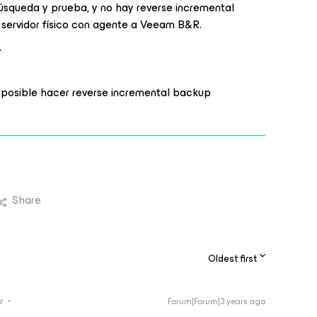
squeda y prueba, y no hay reverse incremental
 servidor físico con agente a Veeam B&R.
.
 posible hacer reverse incremental backup
Share
Oldest first
r
Forum|Forum|3 years ago