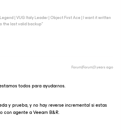
end | VUG Italy Leader | Object First Ace | I want it written
o the last valid backup"
Forum|Forum|3 years ago
í estamos todos para ayudarnos.
a y prueba, y no hay reverse incremental si estas
ico con agente a Veeam B&R.