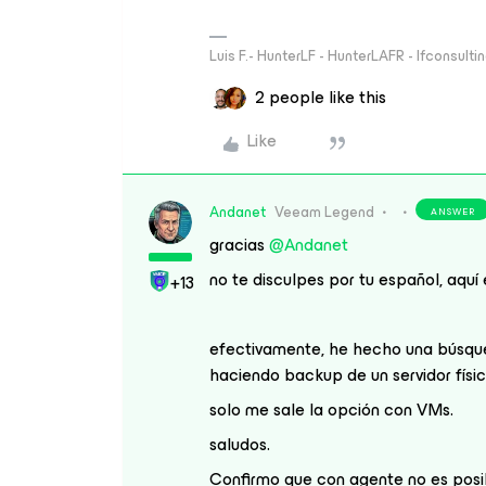
Luis F.- HunterLF - HunterLAFR - lfconsulti
2 people like this
Like
Andanet
Veeam Legend
ANSWER
gracias
@Andanet
no te disculpes por tu español, aqu
+13
efectivamente, he hecho una búsqued
haciendo backup de un servidor fís
solo me sale la opción con VMs.
saludos.
Confirmo que con agente no es posi