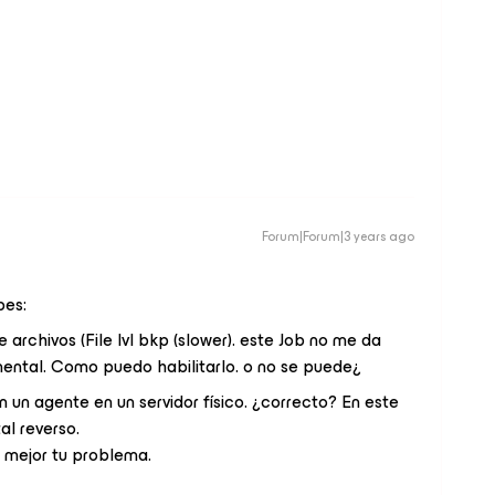
Forum|Forum|3 years ago
bes:
 archivos (File lvl bkp (slower). este Job no me da
ental. Como puedo habilitarlo. o no se puede¿
n un agente en un servidor físico. ¿correcto? En este
al reverso.
e mejor tu problema.