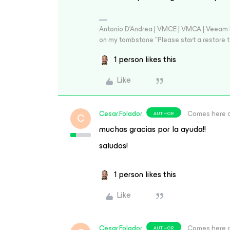
Antonio D'Andrea | VMCE | VMCA | Veeam Leg
on my tombstone "Please start a restore t
1 person likes this
Like
Cesar.Folador
Comes here 
AUTHOR
C
muchas gracias por la ayuda!!
saludos!
1 person likes this
Like
Cesar.Folador
Comes here 
AUTHOR