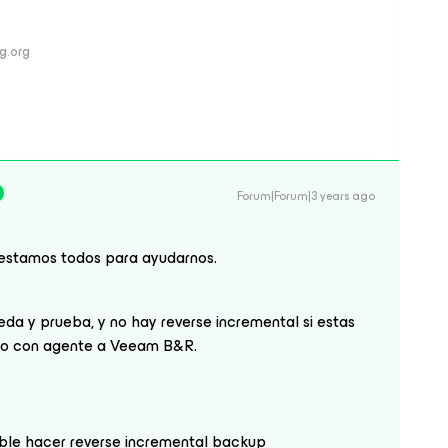
ng.org
Forum|Forum|3 years ago
í estamos todos para ayudarnos.
a y prueba, y no hay reverse incremental si estas
ico con agente a Veeam B&R.
ble hacer reverse incremental backup