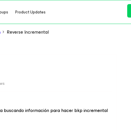
oups
Product Updates
n
Reverse Incremental
ews
ba buscando información para hacer bkp incremental