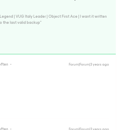
end | VUG Italy Leader | Object First Ace | I want it written
o the last valid backup"
often
Forum|Forum|3 years ago
often
Forum|Forum|3 years ago