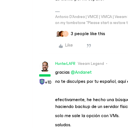
Antonio D'Andrea | VMCE | VMCA | Veeam Leg
on my tombstone "Please start a restore t
3 people like this
C
Like
HunterLAFR
Veeam Legend
gracias
@Andanet
no te disculpes por tu español, aqu
+10
efectivamente, he hecho una búsqued
haciendo backup de un servidor fís
solo me sale la opción con VMs.
saludos.