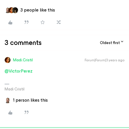
3 people like this
3 comments
Oldest first
Madi.Cristil
Forum|Forum|3 years ago
@VictorPerez
Madi Cristil
1 person likes this