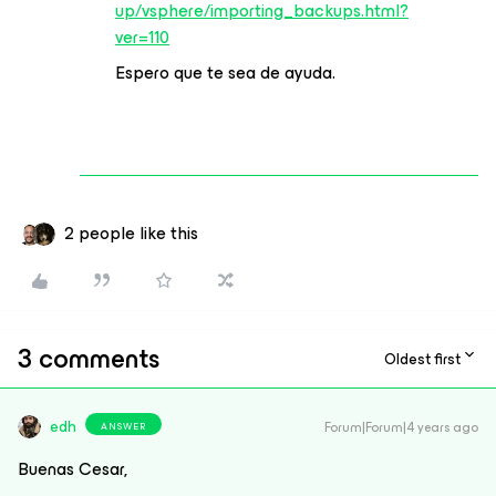
up/vsphere/importing_backups.html?
ver=110
Espero que te sea de ayuda.
2 people like this
3 comments
Oldest first
edh
Forum|Forum|4 years ago
ANSWER
Buenas Cesar,