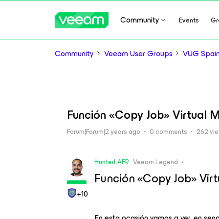
Community
Events
Gr
Community
Veeam User Groups
VUG Spai
Función «Copy Job» Virtual
Forum|Forum|2 years ago
0 comments
262 vi
HunterLAFR
Veeam Legend
Función «Copy Job» Vir
+10
En esta ocasión vamos a ver, en sen