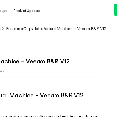
oups
Product Updates
n
Función «Copy Job» Virtual Machine – Veeam B&R V12
 Machine – Veeam B&R V12
ews
tual Machine – Veeam B&R V12
cillos pasos, como configurar una tera de Copy Job de