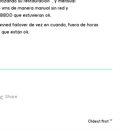
izando su restauración” , y mensual
e vms de manera manual sin red y
BBDD que estuvieran ok.
lanned failover de vez en cuando, fuera de horas
 que están ok.
Share
Oldest first