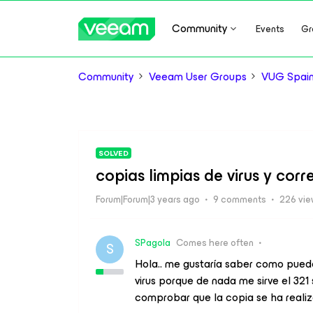
Community
Events
Gr
Community
Veeam User Groups
VUG Spai
SOLVED
copias limpias de virus y corr
Forum|Forum|3 years ago
9 comments
226 vi
SPagola
Comes here often
S
Hola.. me gustaría saber como puedo
virus porque de nada me sirve el 321
comprobar que la copia se ha real