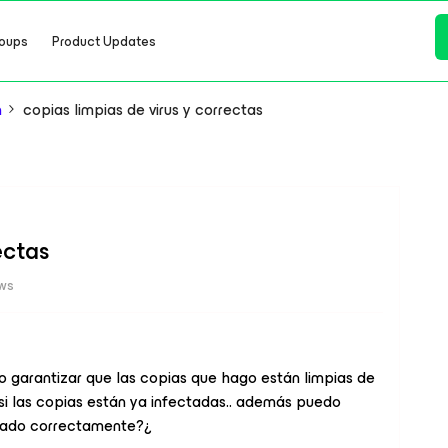
oups
Product Updates
n
copias limpias de virus y correctas
ectas
ews
 garantizar que las copias que hago están limpias de
 si las copias están ya infectadas.. además puedo
izado correctamente?¿