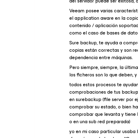
del servidor puede ser exitosa, 
Veeam posee varias característi
el application aware en la copi
contenido / aplicación soportad
como el caso de bases de datos
Sure backup, te ayuda a compr
copias están correctas y son re
dependencia entre máquinas.
Pero siempre, siempre, la últi
los ficheros son lo que deben, 
todos estos procesos te ayudan
comprobaciones de tus backups 
en surebackup (file server por e
comprobar su estado, o bien ha
comprobar que levanta y tiene 
o en una sub red preparada)
yo en mi caso particular usaba 