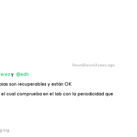
Forum|Forum|3 years ago
Perez
y
@edh
opias son recuperables y están OK
, el cual comprueba en el lab con la periodicidad que
ng.org