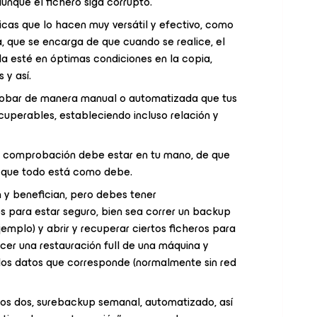
aunque el fichero siga corrupto.
cas que lo hacen muy versátil y efectivo, como
a, que se encarga de que cuando se realice, el
a esté en óptimas condiciones en la copia,
 y así.
obar de manera manual o automatizada que tus
cuperables, estableciendo incluso relación y
ma comprobación debe estar en tu mano, de que
y que todo está como debe.
 y benefician, pero debes tener
para estar seguro, bien sea correr un backup
jemplo) y abrir y recuperar ciertos ficheros para
cer una restauración full de una máquina y
los datos que corresponde (normalmente sin red
los dos, surebackup semanal, automatizado, así