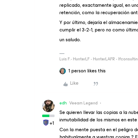
replicado, exactamente igual, en una 
retención, como la recuperación ant
Y por último, dejaría el almacenam
cumplir el 3-2-1, pero no como últim
un saludo.
Luis F.- HunterLF - HunterLAFR - lfconsulti
1 person likes this
Like
edh
Veeam Legend
Se quieren llevar las copias a la n
inmutabilidad de los mismos en est
+1
Con la mente puesta en el peligro d
habitualmente a vuestras copias ? E