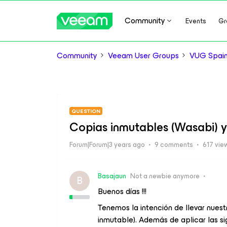
Community
Events
Gr
Community
Veeam User Groups
VUG Spai
QUESTION
Copias inmutables (Wasabi) y
Forum|Forum|3 years ago
9 comments
617 vie
Basajaun
Not a newbie anymore
B
Buenos días !!!
Tenemos la intención de llevar nuest
inmutable). Además de aplicar las si