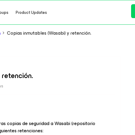
oups
Product Updates
n
Copias inmutables (Wasabi) y retención.
 retención.
ws
ras copias de seguridad a Wasabi (repositorio
guientes retenciones: