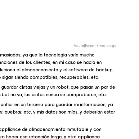
Forum|Forum|3 years ago
masiados, ya que la tecnología varía mucho.
enciones de los clientes, en mi caso se hacía en
oluciona el almacenamiento y el software de backup,
e sigan siendo compatibles, recuperables, etc.
uardar cintas viejas y un robot, que pasan un par de
robot no va, las cintas nunca se comprobaron, etc.
, confiar en un tercero para guardar mi información, ya
quebrar, etc. y mis datos son míos, y deberían estar
n appliance de almacenamiento inmutable y con
ara hacer esa retención larga, y otro appliance