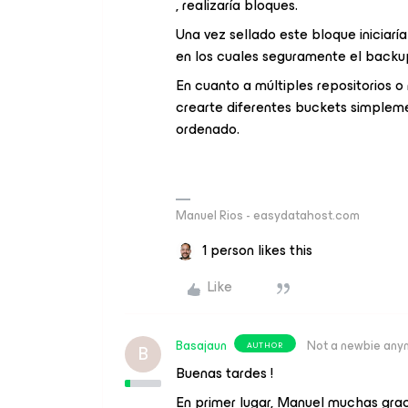
, realizaría bloques.
Una vez sellado este bloque iniciar
en los cuales seguramente el back
En cuanto a múltiples repositorios o
crearte diferentes buckets simpleme
ordenado.
Manuel Rios - easydatahost.com
1 person likes this
Like
Basajaun
Not a newbie any
AUTHOR
B
Buenas tardes !
En primer lugar, Manuel muchas grac