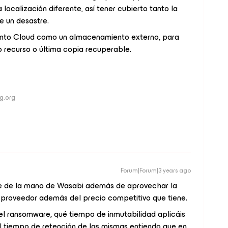
localización diferente, así tener cubierto tanto la
e un desastre.
iento Cloud como un almacenamiento externo, para
o recurso o última copia recuperable.
ng.org
Forum|Forum|3 years ago
ube de la mano de Wasabi además de aprovechar la
e proveedor además del precio competitivo que tiene.
el ransomware, qué tiempo de inmutabilidad aplicáis
l tiempo de retención de las mismas entiendo que en