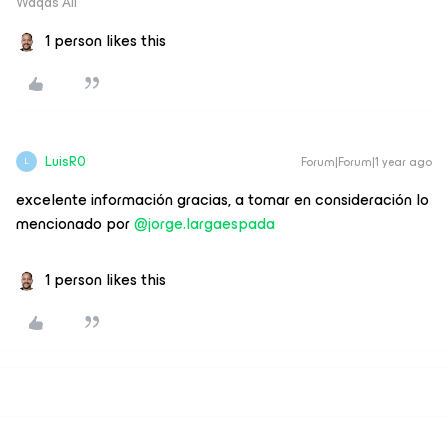
Waqas Ali
1 person likes this
LuisR0
Forum|Forum|1 year ago
L
excelente información gracias, a tomar en consideración lo
mencionado por ​
@jorge.largaespada
1 person likes this