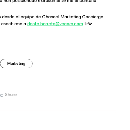
 lo han posicionado exitosamente me encantaría
s desde el equipo de Channel Marketing Concierge.
 escribirme a
dante.barreto@veeam.com
✨💚
Marketing
Share