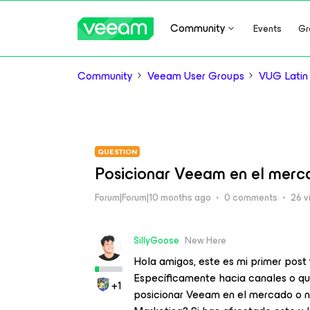
Community
Events
Gr
Community
Veeam User Groups
VUG Latin
QUESTION
Posicionar Veeam en el merc
Forum|Forum|10 months ago
0 comments
26 v
SillyGoose
New Here
Hola amigos, este es mi primer post
Específicamente hacia canales o qu
+1
posicionar Veeam en el mercado o n