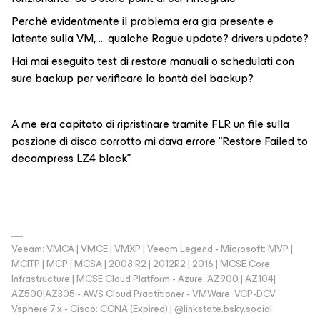
Perchè evidentmente il problema era gia presente e
latente sulla VM, … qualche Rogue update? drivers update?
Hai mai eseguito test di restore manuali o schedulati con
sure backup per verificare la bontà del backup?
A me era capitato di ripristinare tramite FLR un file sulla
poszione di disco corrotto mi dava errore “Restore Failed to
decompress LZ4 block”
Veeam: VMCA | VMCE | VMXP | Veeam Legend - Microsoft: MVP |
MCITP | MCP | MCSA | 2008 R2 | 2012R2 | 2016 | MCSE Core
Infrastructure | MCSE Cloud Platform - Azure: AZ900 | AZ104|
AZ500|AZ305 - AWS Cloud Practitioner - VMWare: VCP-DCV
Vsphere 7.x - Cisco: CCNA (Expired) | ‪@linkstate.bsky.social‬