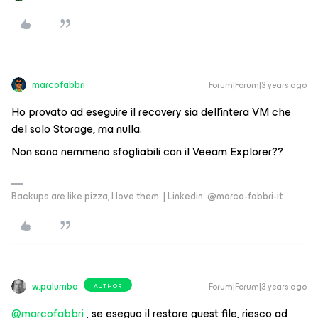
marcofabbri
Forum|Forum|3 years ago
Ho provato ad eseguire il recovery sia dell’intera VM che
del solo Storage, ma nulla.
Non sono nemmeno sfogliabili con il Veeam Explorer??
Backups are like pizza, I love them. | Linkedin: @marco-fabbri-it
w.palumbo
Forum|Forum|3 years ago
AUTHOR
@marcofabbri
, se eseguo il restore guest file, riesco ad