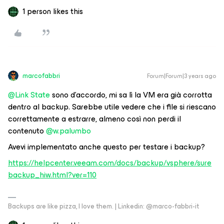
1 person likes this
marcofabbri
Forum|Forum|3 years ago
@Link State
sono d’accordo, mi sa lì la VM era già corrotta
dentro al backup. Sarebbe utile vedere che i file si riescano
correttamente a estrarre, almeno così non perdi il
contenuto
@w.palumbo
Avevi implementato anche questo per testare i backup?
https://helpcenter.veeam.com/docs/backup/vsphere/sure
backup_hiw.html?ver=110
Backups are like pizza, I love them. | Linkedin: @marco-fabbri-it