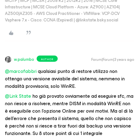
MCITP | MCP | MCSA | 2008 R2 | 2012R2 | 2016 | MCSE Core
Infrastructure | MCSE Cloud Platform - Azure: AZ900 | AZ104|
AZ500|AZ305 - AWS Cloud Practitioner - VMWare: VCP-DCV
Vsphere 7.x - Cisco: CCNA (Expired) | ‪@linkstate.bsky.social‬
w.palumbo
Forum|Forum|3 years ago
AUTHOR
@marcofabbri
qualsiasi punto di restore utilizzo non
ottengo una versione avviabile del sistema, nemmeno in
modalità provvisoria, solo WinRE.
@Link State
ho già provato ovviamente ad eseguire sfc, ma
non riesce a risolvere, mentre DISM in modalità WinRE non
è eseguibile con l’opzione Online per ovvi motivi. Ma al di là
dell’errore che presenta il sistema, quello che non capisco
è perché non si riesce a tirar fuori dai backup una versione
funzionante. Su 8 store point di cui 1 integrale