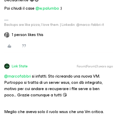
Poi chiudi il case
@w.palumbo
:)
Backups are like pizza, I love them. | Linkedin: @marco-fabbri-it
1 person likes this
Link State
Forum|Forum|3 years ago
@marcofabbri
si infatti. Sto ricreando una nuova VM.
Purtroppo si tratta di un server wsus, con db integrato,
motivo per cui andare a recuperare i file serve a ben
poco… Grazie comunque a tutti 😘
Meglio che aveva solo il ruolo wsus che una Vm critica.