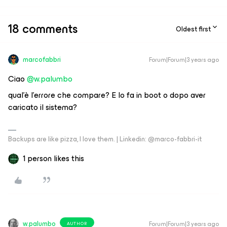
18 comments
Oldest first
marcofabbri
Forum|Forum|3 years ago
Ciao
@w.palumbo
qual’è l’errore che compare? E lo fa in boot o dopo aver
caricato il sistema?
Backups are like pizza, I love them. | Linkedin: @marco-fabbri-it
1 person likes this
w.palumbo
Forum|Forum|3 years ago
AUTHOR