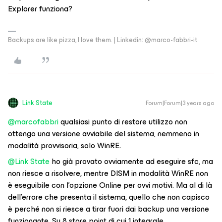
Explorer funziona?
Backups are like pizza, I love them. | Linkedin: @marco-fabbri-it
Link State
Forum|Forum|3 years ago
@marcofabbri
qualsiasi punto di restore utilizzo non
ottengo una versione avviabile del sistema, nemmeno in
modalità provvisoria, solo WinRE.
@Link State
ho già provato ovviamente ad eseguire sfc, ma
non riesce a risolvere, mentre DISM in modalità WinRE non
è eseguibile con l’opzione Online per ovvi motivi. Ma al di là
dell’errore che presenta il sistema, quello che non capisco
è perché non si riesce a tirar fuori dai backup una versione
funzionante. Su 8 store point di cui 1 integrale