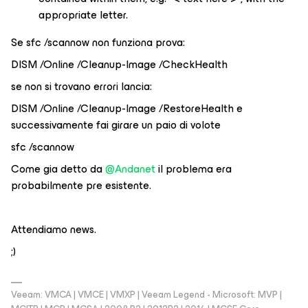
appropriate letter.
Se sfc /scannow non funziona prova:
DISM /Online /Cleanup-Image /CheckHealth
se non si trovano errori lancia:
DISM /Online /Cleanup-Image /RestoreHealth e
successivamente fai girare un paio di volote
sfc /scannow
Come gia detto da
@Andanet
il problema era
probabilmente pre esistente.
Attendiamo news.
;)
Veeam: VMCA | VMCE | VMXP | Veeam Legend - Microsoft: MVP |