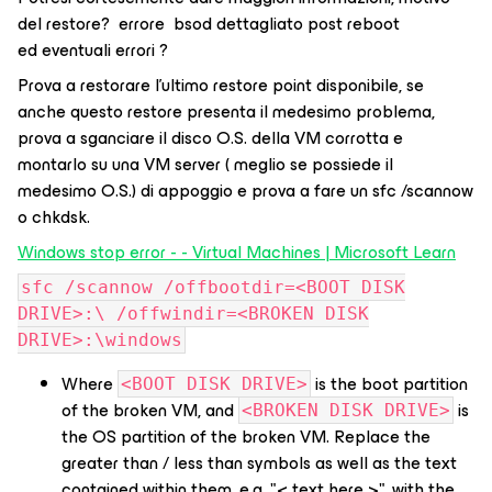
del restore? errore bsod dettagliato post reboot
ed eventuali errori ?
Prova a restorare l’ultimo restore point disponibile, se
anche questo restore presenta il medesimo problema,
prova a sganciare il disco O.S. della VM corrotta e
montarlo su una VM server ( meglio se possiede il
medesimo O.S.) di appoggio e prova a fare un sfc /scannow
o chkdsk.
Windows stop error - - Virtual Machines | Microsoft Learn
sfc /scannow /offbootdir=<BOOT DISK
DRIVE>:\ /offwindir=<BROKEN DISK
DRIVE>:\windows
Where
is the boot partition
<BOOT DISK DRIVE>
of the broken VM, and
is
<BROKEN DISK DRIVE>
the OS partition of the broken VM. Replace the
greater than / less than symbols as well as the text
contained within them, e.g. "< text here >", with the