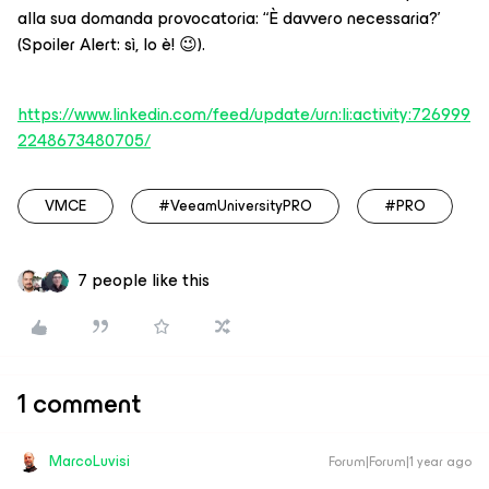
alla sua domanda provocatoria: “È davvero necessaria?'
(Spoiler Alert: sì, lo è! 😉).
https://www.linkedin.com/feed/update/urn:li:activity:726999
2248673480705/
VMCE
#VeeamUniversityPRO
#PRO
7 people like this
1 comment
MarcoLuvisi
Forum|Forum|1 year ago