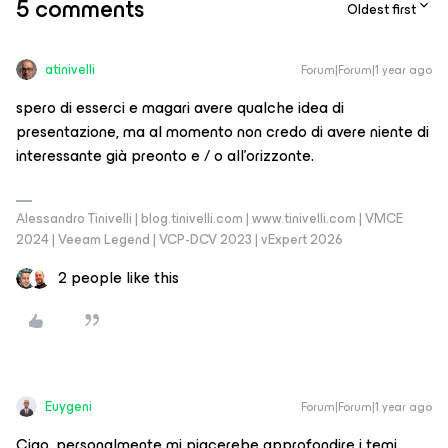
5 comments
Oldest first
atinivelli
Forum|Forum|1 year ago
spero di esserci e magari avere qualche idea di
presentazione, ma al momento non credo di avere niente di
interessante già preonto e / o all’orizzonte.
Alessandro Tinivelli | blog.tinivelli.com | www.tinivelli.com | VMCE
2024 | Veeam Legend | VCP-DCV 2023 | vExpert 2026
2 people like this
Euygeni
Forum|Forum|1 year ago
Ciao, personalmente mi piacerebe approfondire i temi