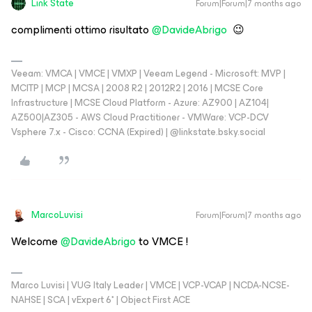
Link State
Forum|Forum|7 months ago
complimenti ottimo risultato ​
@DavideAbrigo
😉
Veeam: VMCA | VMCE | VMXP | Veeam Legend - Microsoft: MVP |
MCITP | MCP | MCSA | 2008 R2 | 2012R2 | 2016 | MCSE Core
Infrastructure | MCSE Cloud Platform - Azure: AZ900 | AZ104|
AZ500|AZ305 - AWS Cloud Practitioner - VMWare: VCP-DCV
Vsphere 7.x - Cisco: CCNA (Expired) | ‪@linkstate.bsky.social‬
MarcoLuvisi
Forum|Forum|7 months ago
Welcome ​
@DavideAbrigo
to VMCE !
Marco Luvisi | VUG Italy Leader | VMCE | VCP-VCAP | NCDA-NCSE-
NAHSE | SCA | vExpert 6* | Object First ACE