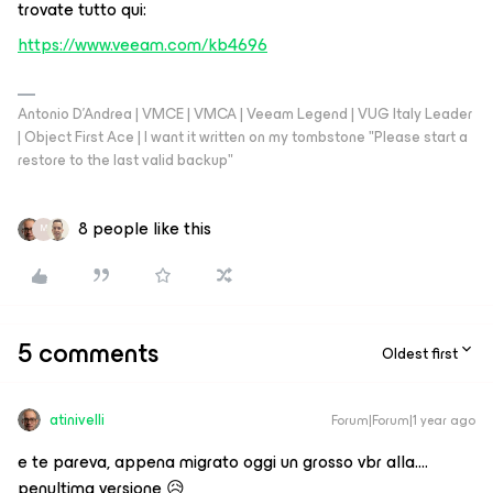
trovate tutto qui:
https://www.veeam.com/kb4696
Antonio D'Andrea | VMCE | VMCA | Veeam Legend | VUG Italy Leader
| Object First Ace | I want it written on my tombstone "Please start a
restore to the last valid backup"
8 people like this
M
5 comments
Oldest first
atinivelli
Forum|Forum|1 year ago
e te pareva, appena migrato oggi un grosso vbr alla….
penultima versione 😥