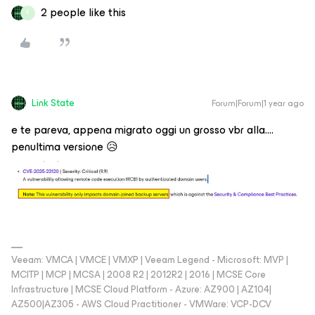
2 people like this
F
Link State
Forum|Forum|1 year ago
e te pareva, appena migrato oggi un grosso vbr alla….
penultima versione 😥
Veeam: VMCA | VMCE | VMXP | Veeam Legend - Microsoft: MVP |
MCITP | MCP | MCSA | 2008 R2 | 2012R2 | 2016 | MCSE Core
Infrastructure | MCSE Cloud Platform - Azure: AZ900 | AZ104|
AZ500|AZ305 - AWS Cloud Practitioner - VMWare: VCP-DCV