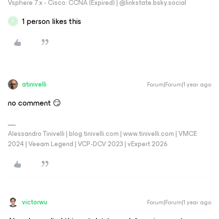
Vsphere 7.x - Cisco: CCNA (Expired) | ‪@linkstate.bsky.social‬
1 person likes this
F
atinivelli
Forum|Forum|1 year ago
no comment 😏
Alessandro Tinivelli | blog.tinivelli.com | www.tinivelli.com | VMCE
2024 | Veeam Legend | VCP-DCV 2023 | vExpert 2026
victorwu
Forum|Forum|1 year ago